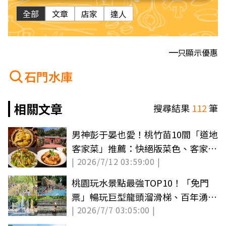
全部
文章
店家
達人
只顯示優惠
石門水庫
相關文章
搜尋結果
112
筆
男神彭于晏也愛！桃竹苗10間「道地
客家菜」推薦：快絕版菜色、客家麻
| 2026/7/12 03:59:00 |
辣鍋
桃園玩水景點最強TOP10！「免門
票」暢玩巨型龍頭溜滑梯、百年湧泉
| 2026/7/7 03:05:00 |
「浣衣池」