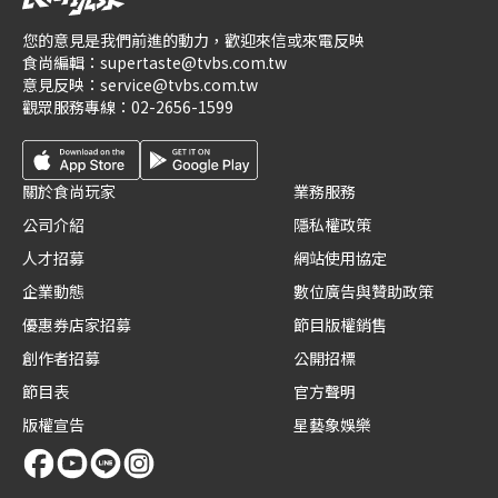
您的意見是我們前進的動力，歡迎來信或來電反映
食尚編輯：
supertaste@tvbs.com.tw
意見反映：
service@tvbs.com.tw
觀眾服務專線：
02-2656-1599
關於食尚玩家
業務服務
公司介紹
隱私權政策
人才招募
網站使用協定
企業動態
數位廣告與贊助政策
優惠券店家招募
節目版權銷售
創作者招募
公開招標
節目表
官方聲明
版權宣告
星藝象娛樂