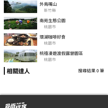
外鳥嘴山
新竹縣
南苑生態公園
桃園市
環湖咖啡好食
桃園市
桃禧漫遊渡假露營園區
桃園市
相關達人
搜尋結果
0
筆