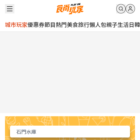
城市玩家
優惠券
節目
熱門
美食
旅行
懶人包
親子
生活
日韓