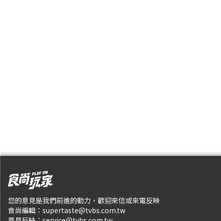
您的意見是我們前進的動力，歡迎來信或來電反映
食尚編輯：
supertaste@tvbs.com.tw
意見反映：
service@tvbs.com.tw