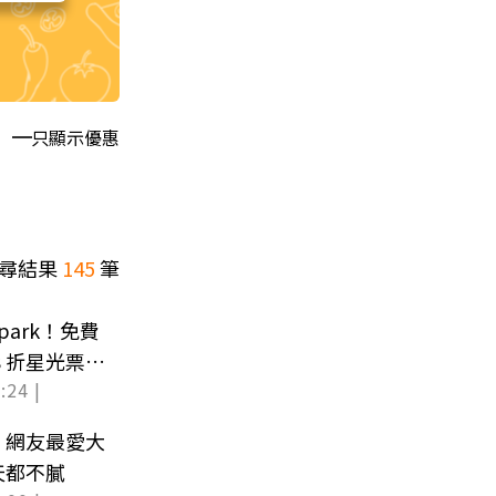
只顯示優惠
尋結果
145
筆
ark！免費
８折星光票回
:24 |
！網友最愛大
天都不膩