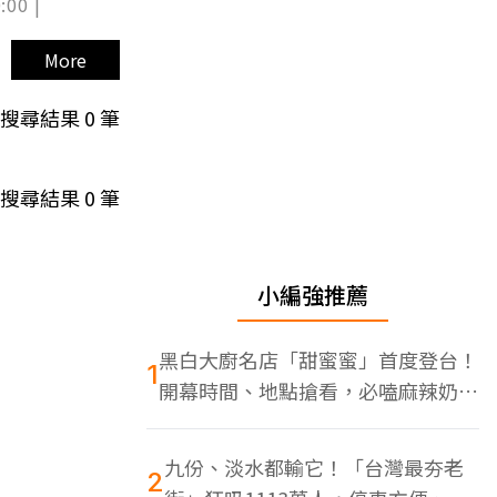
:00 |
More
搜尋結果
0
筆
搜尋結果
0
筆
小編強推薦
黑白大廚名店「甜蜜蜜」首度登台！
1
開幕時間、地點搶看，必嗑麻辣奶油
蝦
九份、淡水都輸它！「台灣最夯老
2