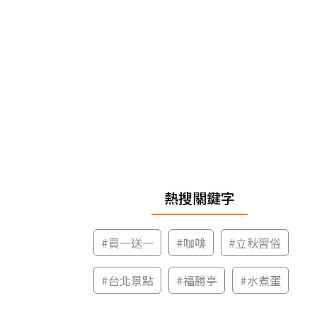
熱搜關鍵字
#
買一送一
#
咖啡
#
立秋習俗
#
台北景點
#
福勝亭
#
水煮蛋