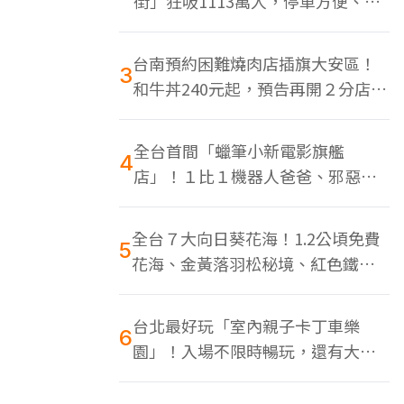
街」狂吸1113萬人，停車方便、特
色美食多
台南預約困難燒肉店插旗大安區！
3
和牛丼240元起，預告再開２分店、
地點曝光
全台首間「蠟筆小新電影旗艦
4
店」！１比１機器人爸爸、邪惡正
男，百款周邊買翻
全台７大向日葵花海！1.2公頃免費
5
花海、金黃落羽松秘境、紅色鐵橋
同框
台北最好玩「室內親子卡丁車樂
6
園」！入場不限時暢玩，還有大螢
幕Switch遊戲區