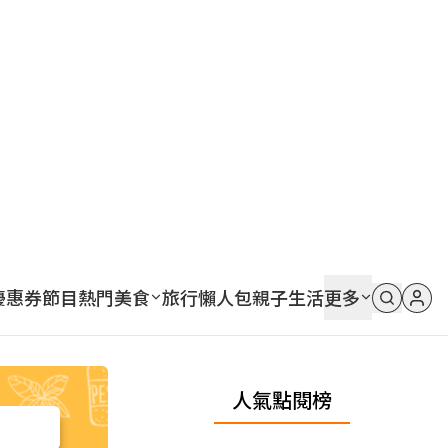
優惠券
節目
熱門
美食
旅行
懶人包
親子
生活
更多
人氣點閱榜