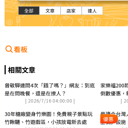
全部
文章
店家
達人
看板
相關文章
曾敬驊連問4次「餓了嗎？」網友：到底
家樂福20
是在問晚餐，還是在撩人？
倒數優惠，
| 2026/7/16 04:00:00 |
| 2
30年糖廠變身竹樂園！免費親子景點玩
最適合台灣
優惠
竹鞦韆、竹遊戲區，小孩放電新去處
星號」設施