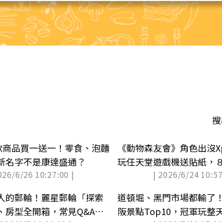
搜
0款商品買一送一！零食、泡麵
《動物森友會》角色出沒Xp
新名字不是康達盛通？
玩任天堂遊戲機送貼紙，
026/6/26 10:27:00 |
| 2026/6/24 10:57
歸
人的郵輪！麗星郵輪「探索
道頓堀、黑門市場都輸了
、房型全開箱，常見Q&A整
阪景點Top10，冠軍玩整