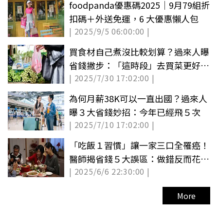
foodpanda優惠碼2025｜9月79組折
扣碼＋外送免運，6 大優惠懶人包
| 2025/9/5 06:00:00 |
買食材自己煮沒比較划算？過來人曝
省錢撇步：「這時段」去買菜更好撿
| 2025/7/30 17:02:00 |
便宜
為何月薪38K可以一直出國？過來人
曝３大省錢妙招：今年已經飛５次
| 2025/7/10 17:02:00 |
「吃飯１習慣」讓一家三口全罹癌！
醫師揭省錢５大誤區：做錯反而花數
| 2025/6/6 22:30:00 |
百萬元
More