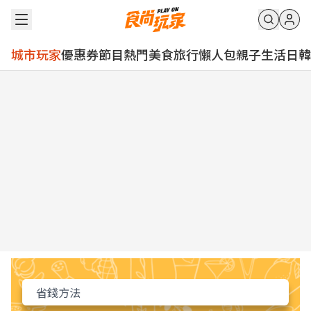
城市玩家
優惠券
節目
熱門
美食
旅行
懶人包
親子
生活
日韓