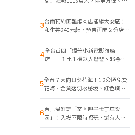
街」狂吸1113萬人，停車方便、特
色美食多
台南預約困難燒肉店插旗大安區！
3
和牛丼240元起，預告再開２分店、
地點曝光
全台首間「蠟筆小新電影旗艦
4
店」！１比１機器人爸爸、邪惡正
男，百款周邊買翻
全台７大向日葵花海！1.2公頃免費
5
花海、金黃落羽松秘境、紅色鐵橋
同框
台北最好玩「室內親子卡丁車樂
6
園」！入場不限時暢玩，還有大螢
幕Switch遊戲區