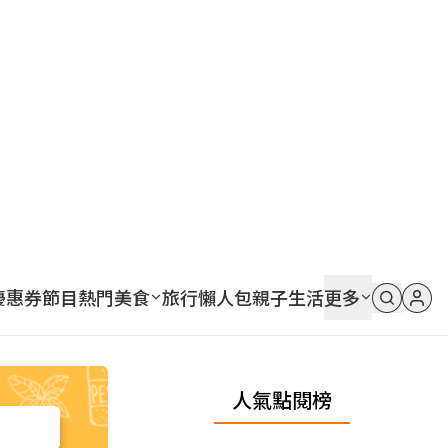
優惠券
節目
熱門
美食
旅行
懶人包
親子
生活
更多
人氣點閱榜