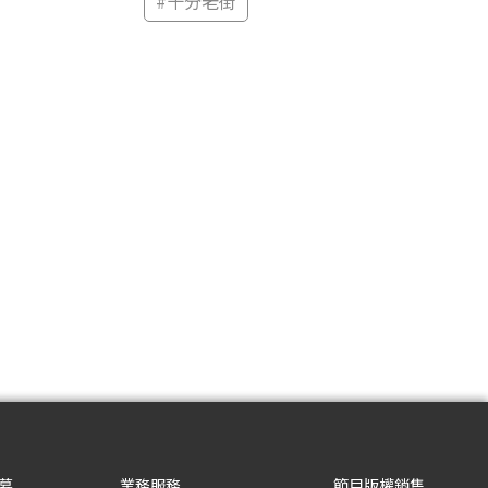
#
十分老街
募
業務服務
節目版權銷售