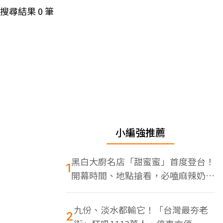
搜尋結果
0
筆
小編強推薦
黑白大廚名店「甜蜜蜜」首度登台！
1
開幕時間、地點搶看，必嗑麻辣奶油
蝦
九份、淡水都輸它！「台灣最夯老
2