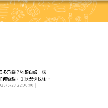
很多飛蟻？牠跟白蟻一樣
如何驅趕，１狀況快找除蟲
025/5/23 22:30:00 |