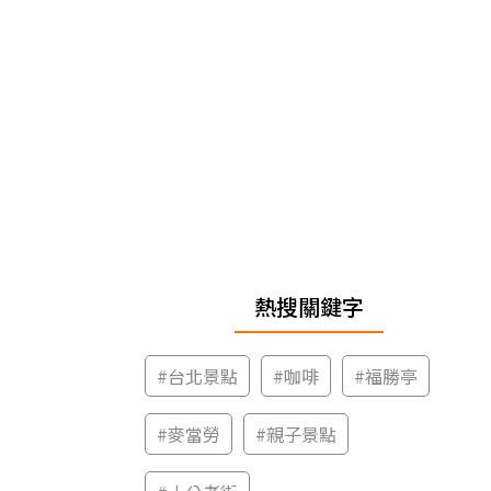
熱搜關鍵字
#
台北景點
#
咖啡
#
福勝亭
#
麥當勞
#
親子景點