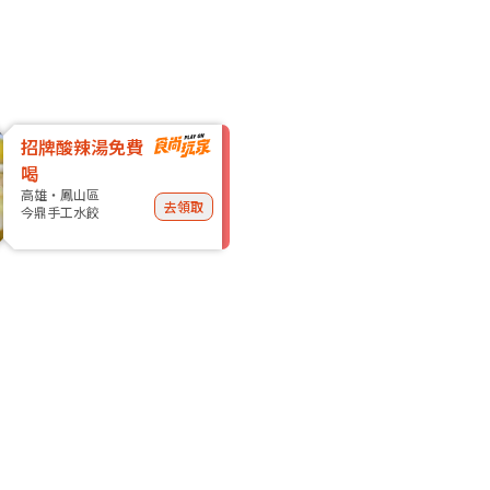
招牌酸辣湯免費
喝
高雄・鳳山區
去領取
今鼎手工水餃