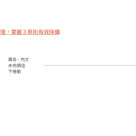
增，掌握３原則有效除蟑
廣告 - 內文
未完請往
下捲動