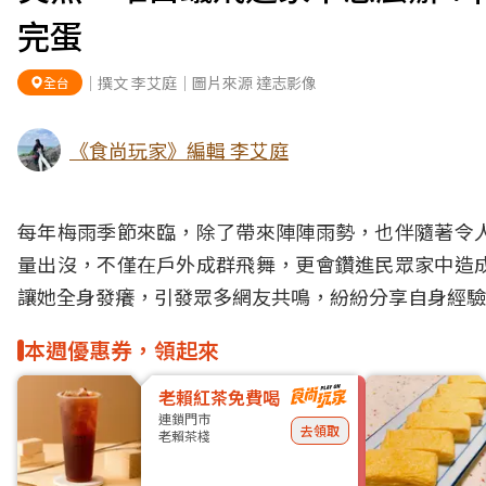
完蛋
｜撰文 李艾庭｜圖片來源 達志影像
全台
《食尚玩家》編輯 李艾庭
每年梅雨季節來臨，除了帶來陣陣雨勢，也伴隨著令
量出沒，不僅在戶外成群飛舞，更會鑽進民眾家中造
讓她全身發癢，引發眾多網友共鳴，紛紛分享自身經驗
本週優惠券，領起來
老賴紅茶免費喝
連鎖門市
去領取
老賴茶棧