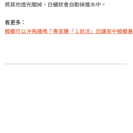
將其他燈光關掉，白蟻就會自動掉進水中。
看更多：
蟑螂可以沖馬桶嗎？專家曝「１狀況」恐讓家中蟑螂暴