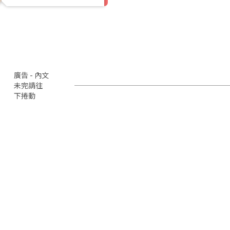
廣告 - 內文
未完請往
下捲動