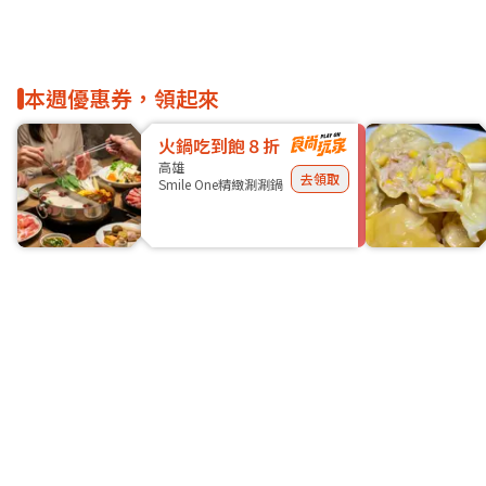
本週優惠券，領起來
火鍋吃到飽８折
高雄
去領取
Smile One精緻涮涮鍋