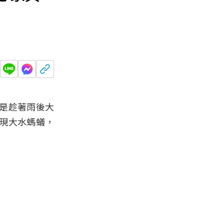
是趁著雨後大
現大水螞蟻，