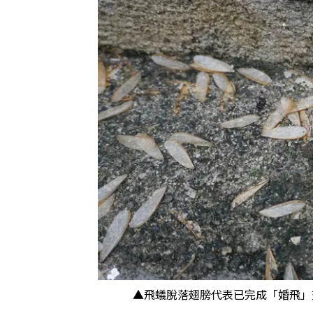
▲飛蟻脫落翅膀代表已完成「婚飛」交配