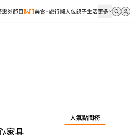
優惠券
節目
熱門
美食
旅行
懶人包
親子
生活
更多
人氣點閱榜
心家具