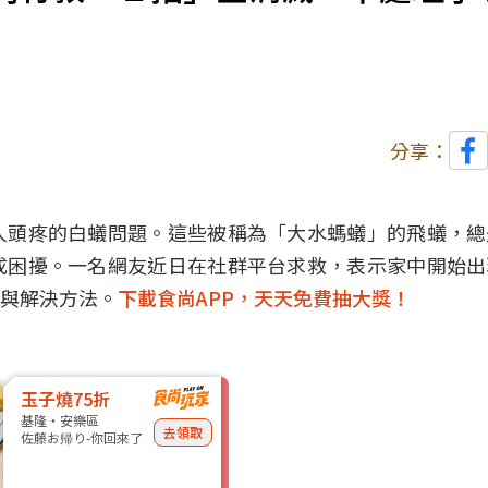
分享：
人頭疼的白蟻問題。這些被稱為「大水螞蟻」的飛蟻，總
成困擾。一名網友近日在社群平台求救，表示家中開始出
與解決方法。
下載食尚APP，天天免費抽大獎！
玉子燒75折
基隆・安樂區
去領取
佐藤お帰り-你回來了