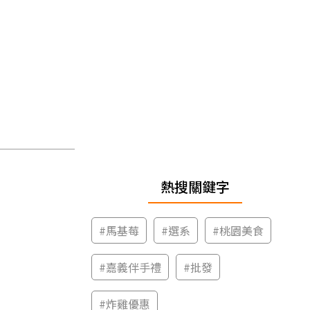
熱搜關鍵字
#
馬基莓
#
選系
#
桃園美食
#
嘉義伴手禮
#
批發
#
炸雞優惠