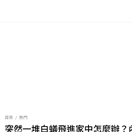
首頁
/
熱門
突然一堆白蟻飛進家中怎麼辦？