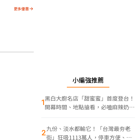
更多優惠
小編強推薦
黑白大廚名店「甜蜜蜜」首度登台！
1
開幕時間、地點搶看，必嗑麻辣奶油
蝦
九份、淡水都輸它！「台灣最夯老
2
街」狂吸1113萬人，停車方便、特