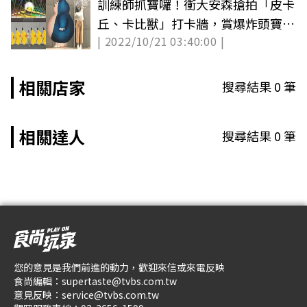
訓練師抓寶囉！衝大安森搶拍「皮卡
丘、卡比獸」打卡牆，賞爆炸頭寶可
| 2022/10/21 03:40:00 |
夢表演
相關店家
搜尋結果
0
筆
相關達人
搜尋結果
0
筆
您的意見是我們前進的動力，歡迎來信或來電反映
食尚編輯：
supertaste@tvbs.com.tw
意見反映：
service@tvbs.com.tw