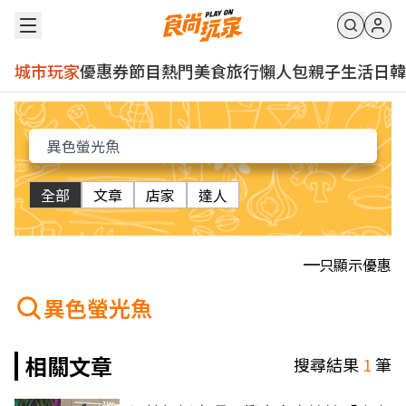
城市玩家
優惠券
節目
熱門
美食
旅行
懶人包
親子
生活
日韓
全部
文章
店家
達人
只顯示優惠
異色螢光魚
相關文章
搜尋結果
1
筆