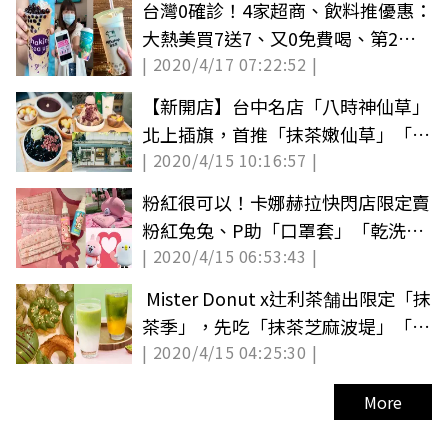
台灣0確診！4家超商、飲料推優惠：
大熱美買7送7、又0免費喝、第2件0
| 2020/4/17 07:22:52 |
元
【新開店】台中名店「八時神仙草」
北上插旗，首推「抹茶嫩仙草」「芋
| 2020/4/15 10:16:57 |
泥仙草雪花冰」
粉紅很可以！卡娜赫拉快閃店限定賣
粉紅兔兔、P助「口罩套」「乾洗
| 2020/4/15 06:53:43 |
手」
Mister Donut x辻利茶舗出限定「抹
茶季」，先吃「抹茶芝麻波堤」「抹
| 2020/4/15 04:25:30 |
茶芒果冰茶」
More