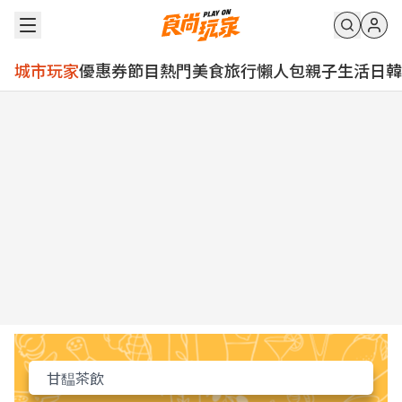
城市玩家
優惠券
節目
熱門
美食
旅行
懶人包
親子
生活
日韓