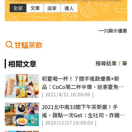
全部
文章
店家
達人
只顯示優惠
甘馧茶飲
相關文章
搜尋結果
7
筆
初夏喝一杯！７間手搖飲優惠+新
品：CoCo第二杯半價、迷客夏免費
| 2021/4/21 16:00:00 |
升大杯、十杯全新型態店
2021北中南33間下午茶新選！手
搖、甜點一次Get：生吐司、炸雞奶
| 2020/12/27 16:00:00 |
蓋茶、水果花三明治