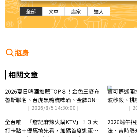
全部
文章
店家
達人
瓶身
相關文章
2026夏日啤酒推薦TOP８！金色三麥布
寶可夢迷開
魯斯聯名、台虎黑糖糕啤酒、金牌ONE
波秒殺、桃
| 2026/8/5 14:30:00 |
| 2
巨人
全台唯一「詹記麻辣火鍋KTV」！３大
2026端午
打卡點＋優惠搶先看，加碼首度進軍台
法、吉時曝