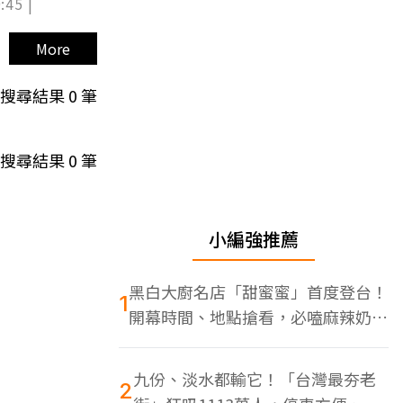
:45 |
More
搜尋結果
0
筆
搜尋結果
0
筆
小編強推薦
黑白大廚名店「甜蜜蜜」首度登台！
1
開幕時間、地點搶看，必嗑麻辣奶油
蝦
九份、淡水都輸它！「台灣最夯老
2