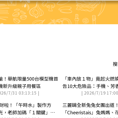
搜
搶！華航限量500台模型機首
「車內放１物」竟起火燃
機新升級親子用餐區
告10大危險品：手機、芳
026/7/31 03:13:15 |
| 2026/7/19 17:00
招財啦！「午時水」製作方
三麗鷗全新兔兔女團出道
光，老師加碼「１關鍵」威
「Cheeristais」兔媽