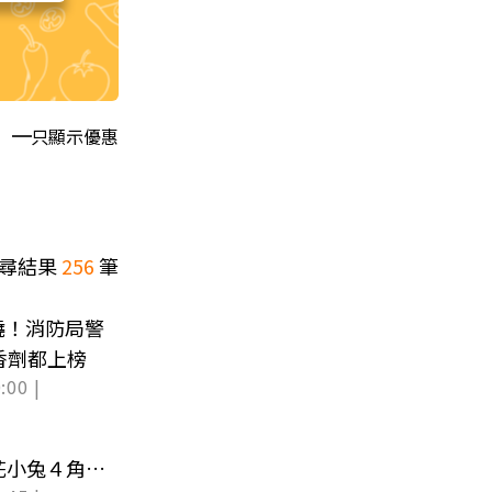
只顯示優惠
尋結果
256
筆
燒！消防局警
香劑都上榜
:00 |
！
媽、花小兔４角色