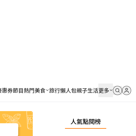
優惠券
節目
熱門
美食
旅行
懶人包
親子
生活
更多
人氣點閱榜