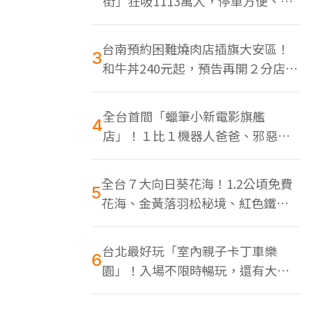
街」狂吸1113萬人，停車方便、特
色美食多
台南預約困難燒肉店插旗大安區！
3
和牛丼240元起，預告再開２分店、
地點曝光
全台首間「蠟筆小新電影旗艦
4
店」！１比１機器人爸爸、邪惡正
男，百款周邊買翻
全台７大向日葵花海！1.2公頃免費
5
花海、金黃落羽松秘境、紅色鐵橋
同框
台北最好玩「室內親子卡丁車樂
6
園」！入場不限時暢玩，還有大螢
幕Switch遊戲區