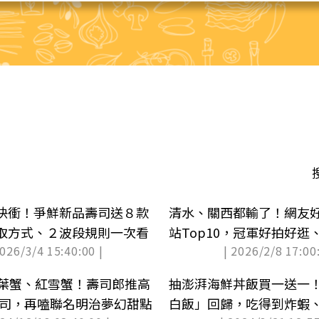
快衝！爭鮮新品壽司送８款
清水、關西都輸了！網友
取方式、２波段規則一次看
站Top10，冠軍好拍好逛
2026/3/4 15:40:00 |
| 2026/2/8 17:00:
松葉蟹、紅雪蟹！壽司郎推高
抽澎湃海鮮丼飯買一送一！
壽司，再嗑聯名明治夢幻甜點
白飯」回歸，吃得到炸蝦、