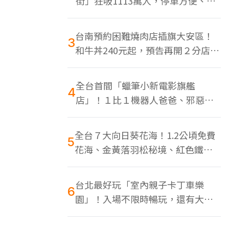
街」狂吸1113萬人，停車方便、特
色美食多
台南預約困難燒肉店插旗大安區！
3
和牛丼240元起，預告再開２分店、
地點曝光
全台首間「蠟筆小新電影旗艦
4
店」！１比１機器人爸爸、邪惡正
男，百款周邊買翻
全台７大向日葵花海！1.2公頃免費
5
花海、金黃落羽松秘境、紅色鐵橋
同框
台北最好玩「室內親子卡丁車樂
6
園」！入場不限時暢玩，還有大螢
幕Switch遊戲區