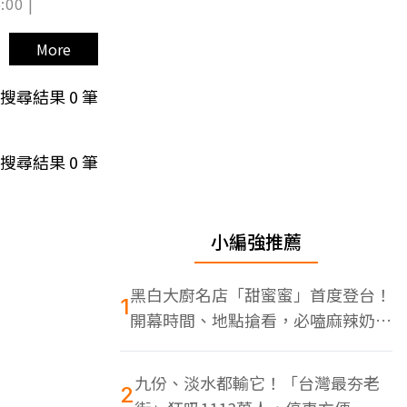
:00 |
More
搜尋結果
0
筆
搜尋結果
0
筆
小編強推薦
黑白大廚名店「甜蜜蜜」首度登台！
1
開幕時間、地點搶看，必嗑麻辣奶油
蝦
九份、淡水都輸它！「台灣最夯老
2