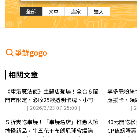
全部
文章
店家
達人
爭鮮gogo
相關文章
《庫洛魔法使》主題店登場！全台６間
李多慧粉絲
門市限定，必收25款透明卡牌、小可零
應援卡，領
| 2026/3/23 07:25:00 |
| 
錢包
５折爽吃串燒！「串燒名店」推愚人節
40元開吃
搞怪新品，牛五花＋布朗尼球會爆餡
CP值螃蟹