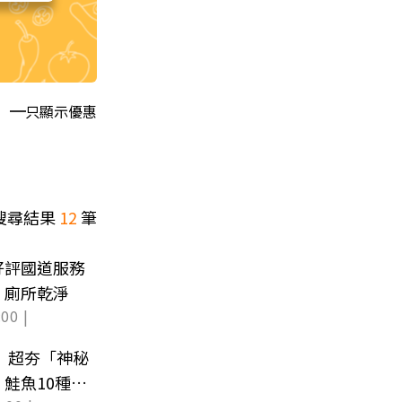
只顯示優惠
搜尋結果
12
筆
好評國道服務
、廁所乾淨
00 |
 超夯「神秘
鮭魚10種食