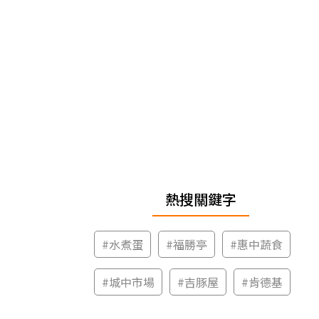
熱搜關鍵字
#
水煮蛋
#
福勝亭
#
惠中蔬食
#
城中市場
#
吉豚屋
#
肯德基