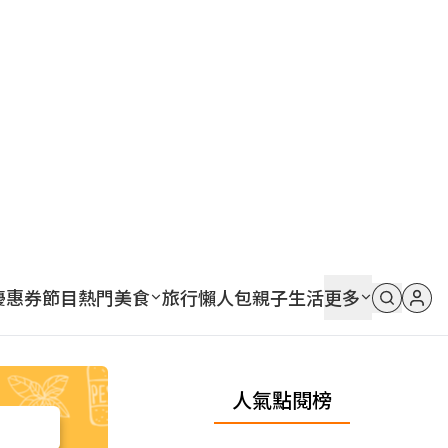
優惠券
節目
熱門
美食
旅行
懶人包
親子
生活
更多
人氣點閱榜