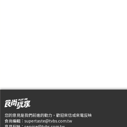
您的意見是我們前進的動力，歡迎來信或來電反映
食尚編輯：
supertaste@tvbs.com.tw
意見反映：
service@tvbs.com.tw