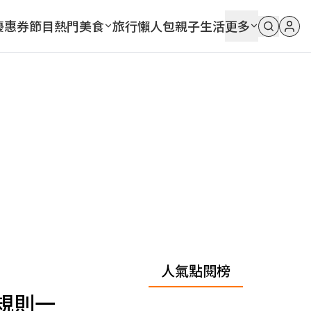
優惠券
節目
熱門
美食
旅行
懶人包
親子
生活
更多
人氣點閱榜
規則一