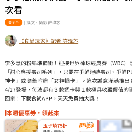
次看
｜撰文、攝影 許瑋芯
全台
《食尚玩家》記者 許瑋芯
李多慧的粉絲準備衝！迎接世界棒球經典賽（WBC）
「甜心應援壽司系列」，只要在爭鮮迴轉壽司、爭鮮PL
神卡」或隨蓋附贈「女神插卡」。這次誠意滿滿推出８
4/27登場，每波都有３款透卡與１款極具收藏價值
回家！
下載食尚APP，天天免費抽大獎！
本週優惠券，領起來
玉子燒75折
基隆・安樂區