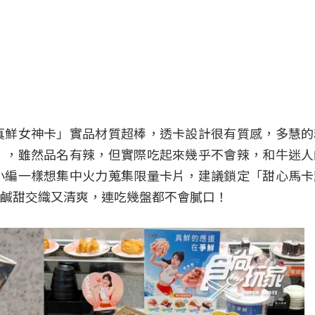
真鮮女神卡」實品材質超棒，透卡設計很有質感，多慧的
」，雖然品名有辣，但實際吃起來幾乎不會辣，和牛迷人
小編一樣想集中火力蒐集限量卡片，建議鎖定「甜心馬卡
鹹甜交織又清爽，連吃幾盤都不會膩口！