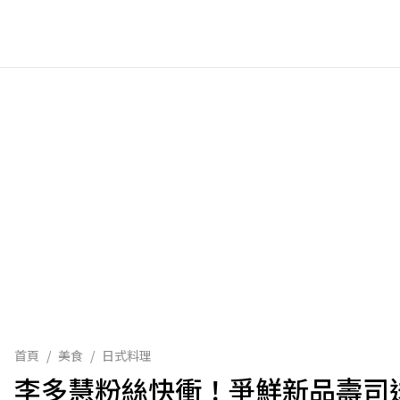
首頁
/
美食
/
日式料理
李多慧粉絲快衝！爭鮮新品壽司