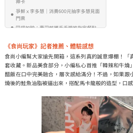
神卡
爭鮮ｘ李多慧｜消費600元抽李多慧見面
門票
同場加映：壽司郎攜手手遊推指定餐點
《食尚玩家》記者推薦、體驗感想
食尚小編幫大家搶先開箱，這系列真的誠意爆棚！「
套收藏。新品美食部分，小編私心首推「韓辣和牛燒
醋飯在口中完美融合，層次感給滿分！不過，如果跟
燒後的鮭魚油脂被逼出來，搭配馬卡龍般的造型，口感