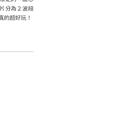
片分為２波段
感真的超好玩！