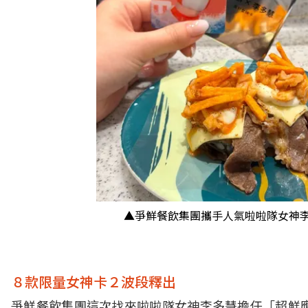
▲爭鮮餐飲集團攜手人氣啦啦隊女神李
８款限量女神卡２波段釋出
爭鮮餐飲集團這次找來啦啦隊女神李多慧擔任「超鮮