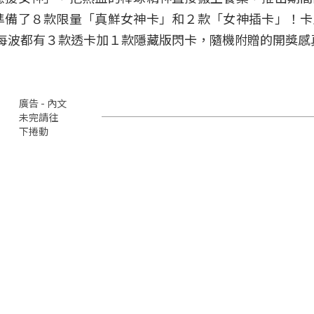
準備了８款限量「真鮮女神卡」和２款「女神插卡」！卡
２波，每波都有３款透卡加１款隱藏版閃卡，隨機附贈的開獎
廣告 - 內文
未完請往
下捲動