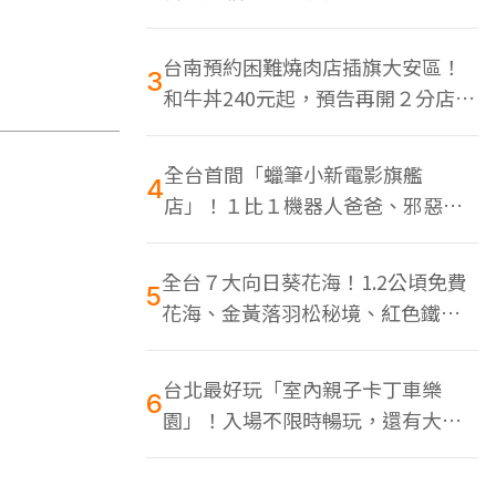
色美食多
台南預約困難燒肉店插旗大安區！
3
和牛丼240元起，預告再開２分店、
地點曝光
全台首間「蠟筆小新電影旗艦
4
店」！１比１機器人爸爸、邪惡正
男，百款周邊買翻
全台７大向日葵花海！1.2公頃免費
5
花海、金黃落羽松秘境、紅色鐵橋
同框
台北最好玩「室內親子卡丁車樂
6
園」！入場不限時暢玩，還有大螢
幕Switch遊戲區