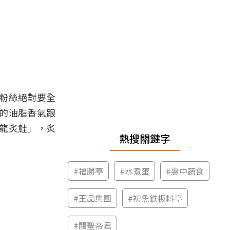
粉絲絕對要全
的油脂香氣跟
龍炙鮭」，炙
熱搜關鍵字
#
福勝亭
#
水煮蛋
#
惠中蔬食
#
王品集團
#
初魚鉄板料亭
#
關聖帝君