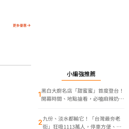
更多優惠
小編強推薦
黑白大廚名店「甜蜜蜜」首度登台！
1
開幕時間、地點搶看，必嗑麻辣奶油
蝦
九份、淡水都輸它！「台灣最夯老
2
街」狂吸1113萬人，停車方便、特