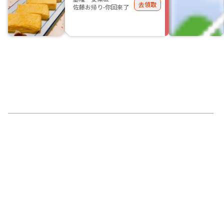
去領取
佐藤お帰り-你回來了