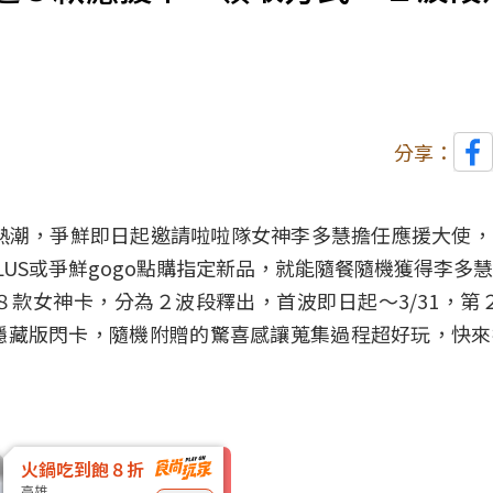
分享：
熱潮，爭鮮即日起邀請啦啦隊女神李多慧擔任應援大使
US或爭鮮gogo點購指定新品，就能隨餐隨機獲得李多
款女神卡，分為２波段釋出，首波即日起～3/31，第２
的隱藏版閃卡，隨機附贈的驚喜感讓蒐集過程超好玩，快
火鍋吃到飽８折
高雄