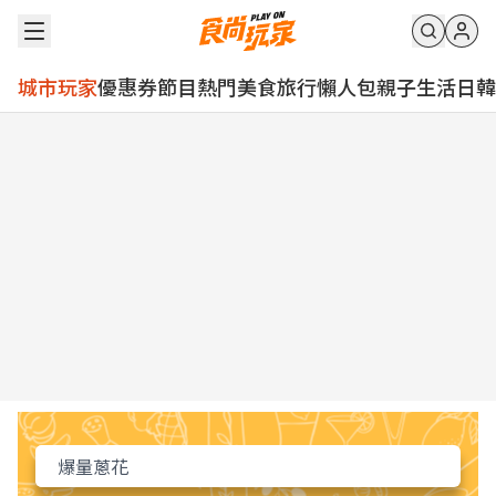
城市玩家
優惠券
節目
熱門
美食
旅行
懶人包
親子
生活
日韓