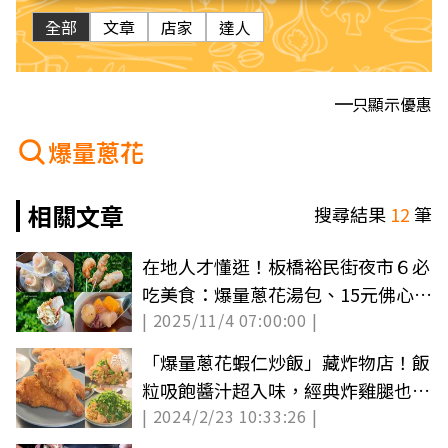
全部
文章
店家
達人
只顯示優惠
爆量蔥花
相關文章
搜尋結果
12
筆
在地人才懂逛！板橋裕民街夜市６必
吃美食：爆量蔥花湯包、15元佛心滷
| 2025/11/4 07:00:00 |
肉飯
「爆量蔥花蝦仁炒飯」藏炸物店！飯
粒吸飽醬汁超入味，經典炸雞腿也必
| 2024/2/23 10:33:26 |
吃