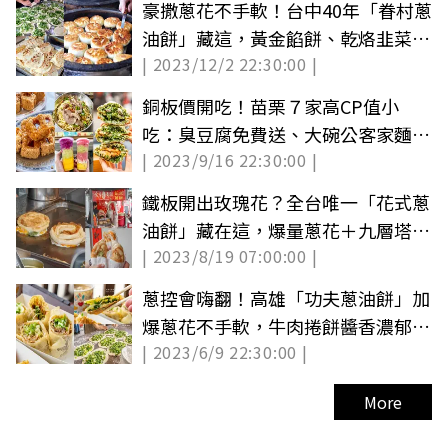
豪撒蔥花不手軟！台中40年「眷村蔥
油餅」藏這，黃金餡餅、乾烙韭菜盒
| 2023/12/2 22:30:00 |
也必買
銅板價開吃！苗栗７家高CP值小
吃：臭豆腐免費送、大碗公客家麵、
| 2023/9/16 22:30:00 |
爆汁湯包
鐵板開出玫瑰花？全台唯一「花式蔥
油餅」藏在這，爆量蔥花＋九層塔蛋
| 2023/8/19 07:00:00 |
超過癮
蔥控會嗨翻！高雄「功夫蔥油餅」加
爆蔥花不手軟，牛肉捲餅醬香濃郁也
| 2023/6/9 22:30:00 |
必點
More