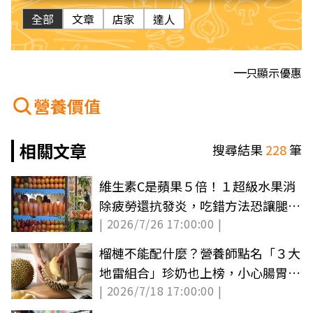
全部
文章
店家
達人
只顯示優惠
營養價值
相關文章
搜尋結果
228
筆
維生素C是蘋果５倍！１超級水果消
除疲勞還抗發炎，吃錯方法恐讓腿部
| 2026/7/26 17:00:00 |
無力
榴槤不能配什麼？營養師點名「３大
地雷組合」珍奶也上榜，小心腸胃出
| 2026/7/18 17:00:00 |
問題