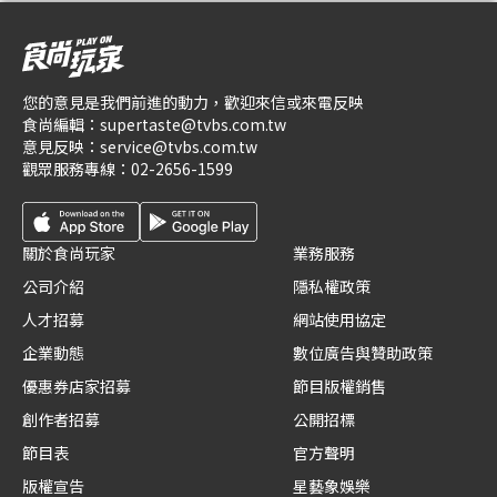
您的意見是我們前進的動力，歡迎來信或來電反映
食尚編輯：
supertaste@tvbs.com.tw
意見反映：
service@tvbs.com.tw
觀眾服務專線：
02-2656-1599
關於食尚玩家
業務服務
公司介紹
隱私權政策
人才招募
網站使用協定
企業動態
數位廣告與贊助政策
優惠券店家招募
節目版權銷售
創作者招募
公開招標
節目表
官方聲明
版權宣告
星藝象娛樂