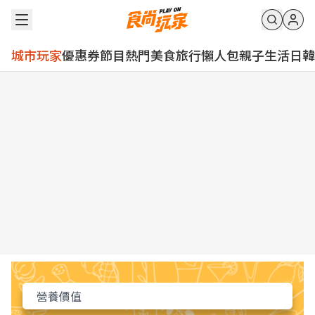
城市玩家
優惠券
節目
熱門
美食
旅行
懶人包
親子
生活
日韓