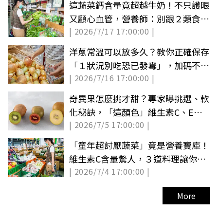
這蔬菜鈣含量竟超越牛奶！不只護眼
又顧心血管，營養師：別跟２類食物
| 2026/7/17 17:00:00 |
一起吃
洋蔥常溫可以放多久？教你正確保存
「１狀況別吃恐已發霉」，加碼不流
| 2026/7/16 17:00:00 |
淚切法
奇異果怎麼挑才甜？專家曝挑選、軟
化秘訣，「這顏色」維生素C、E超
| 2026/7/5 17:00:00 |
高
「童年超討厭蔬菜」竟是營養寶庫！
維生素C含量驚人，３道料理讓你愛
| 2026/7/4 17:00:00 |
上它
More