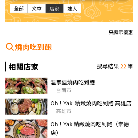
全部
文章
店家
達人
只顯示優惠
燒肉吃到飽
相關店家
搜尋結果
22
筆
温家堡燒肉吃到飽
台南市
Oh！Yaki 精緻燒肉吃到飽 高雄店
高雄市
Oh！Yaki精緻燒肉吃到飽（崇德
店）