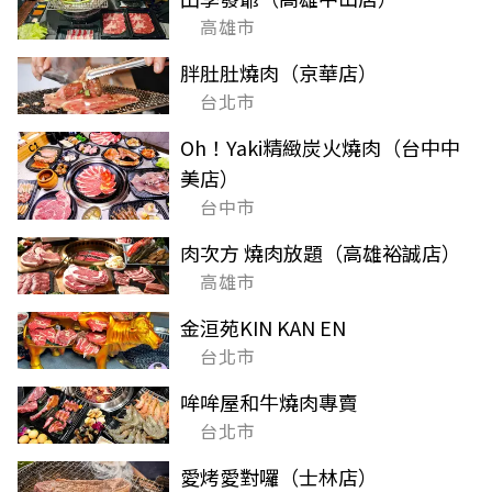
高雄市
胖肚肚燒肉（京華店）
台北市
Oh！Yaki精緻炭火燒肉（台中中
美店）
台中市
肉次方 燒肉放題（高雄裕誠店）
高雄市
金洹苑KIN KAN EN
台北市
哞哞屋和牛燒肉專賣
台北市
愛烤愛對囉（士林店）