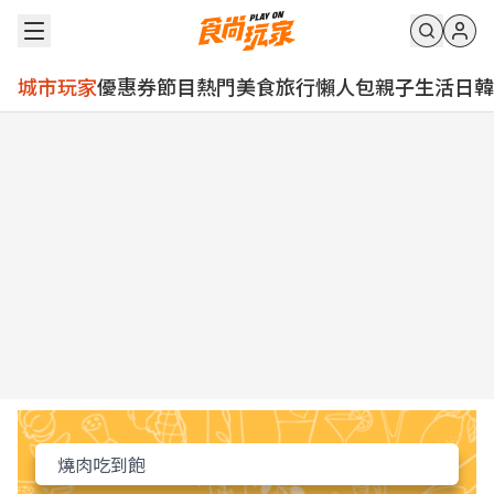
城市玩家
優惠券
節目
熱門
美食
旅行
懶人包
親子
生活
日韓