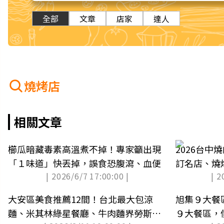
全部
文章
店家
達人
燒烤店
相關文章
櫛瓜暗藏毒素高溫煮不掉！專家籲出現
2026台中燒
「１味道」快丟掉，誤食恐腹瀉、血便
訂名店、燒
| 2026/6/7 17:00:00 |
| 2
大安區美食推薦12間！台北最大包涼
旭集９大餐
麵、米其林綠星餐廳、牛肉麵界勞斯萊
９大餐區，