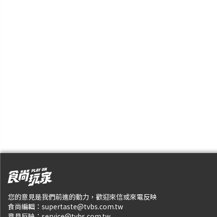
您的意見是我們前進的動力，歡迎來信或來電反映
食尚編輯：
supertaste@tvbs.com.tw
意見反映：
service@tvbs.com.tw