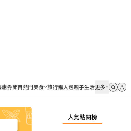
優惠券
節目
熱門
美食
旅行
懶人包
親子
生活
更多
人氣點閱榜