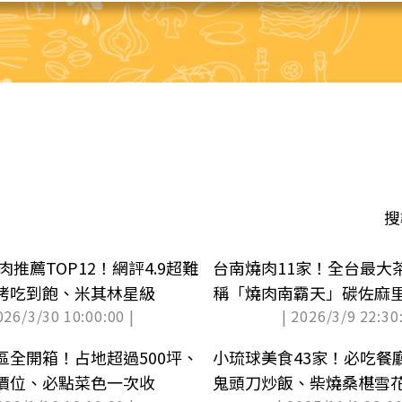
搜
肉推薦TOP12！網評4.9超難
台南燒肉11家！全台最大
烤吃到飽、米其林星級
稱「燒肉南霸天」碳佐麻
026/3/30 10:00:00 |
| 2026/3/9 22:30:
區全開箱！占地超過500坪、
小琉球美食43家！必吃餐
價位、必點菜色一次收
鬼頭刀炒飯、柴燒桑椹雪