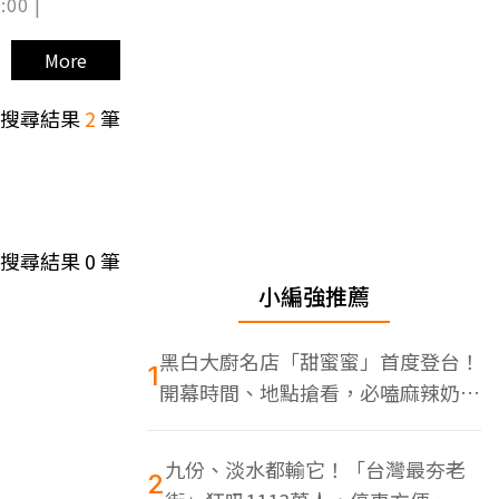
:00 |
More
搜尋結果
2
筆
搜尋結果
0
筆
小編強推薦
黑白大廚名店「甜蜜蜜」首度登台！
1
開幕時間、地點搶看，必嗑麻辣奶油
蝦
九份、淡水都輸它！「台灣最夯老
2