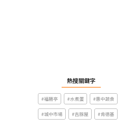
熱搜關鍵字
#
福勝亭
#
水煮蛋
#
惠中蔬食
#
城中市場
#
吉豚屋
#
肯德基