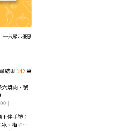
只顯示優惠
尋結果
142
筆
茶六燒肉、號
里
00 |
廳＋伴手禮：
花冰、梅子麻