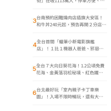
街」狂吸1113萬人，停車方便、特
色美食多
台南預約困難燒肉店插旗大安區！
3
和牛丼240元起，預告再開２分店、
地點曝光
全台首間「蠟筆小新電影旗艦
4
店」！１比１機器人爸爸、邪惡正
男，百款周邊買翻
全台７大向日葵花海！1.2公頃免費
5
花海、金黃落羽松秘境、紅色鐵橋
同框
台北最好玩「室內親子卡丁車樂
6
園」！入場不限時暢玩，還有大螢
幕Switch遊戲區