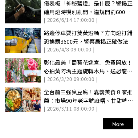
儀表板「神秘藍燈」是什麼？警揭正
確用燈時機別亂開，違規開罰6000
| 2026/6/14 17:00:00 |
元
路邊停車要打雙黃燈嗎？方向燈打錯
恐挨罰3600元，警察局揭正確做法
| 2026/4/8 09:00:00 |
彰化最美「蜀葵花迷宮」免費開放！
必拍黃阿瑪主題旋轉木馬、送恐龍樂
| 2026/3/20 09:00:00 |
園門票
全台前三強臭豆腐！嘉義美食８家推
薦：市場90年老字號麻糬、甘甜啤酒
| 2026/3/11 08:00:00 |
鴨湯
More