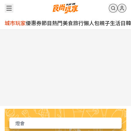
城市玩家
優惠券
節目
熱門
美食
旅行
懶人包
親子
生活
日韓