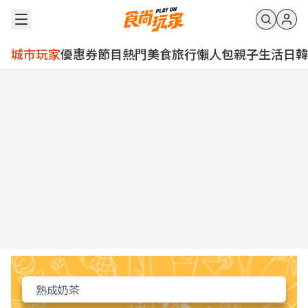
城市玩家
優惠券
節目
熱門
美食
旅行
懶人包
親子
生活
日韓