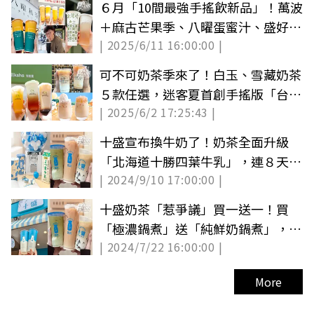
６月「10間最強手搖飲新品」！萬波
＋麻古芒果季、八曜蛋蜜汁、盛好買
| 2025/6/11 16:00:00 |
一送一
可不可奶茶季來了！白玉、雪藏奶茶
５款任選，迷客夏首創手搖版「台味
| 2025/6/2 17:25:43 |
可樂」
十盛宣布換牛奶了！奶茶全面升級
「北海道十勝四葉牛乳」，連８天有
| 2024/9/10 17:00:00 |
買２送１
十盛奶茶「惹爭議」買一送一！買
「極濃鍋煮」送「純鮮奶鍋煮」，請
| 2024/7/22 16:00:00 |
奶茶控比較
More