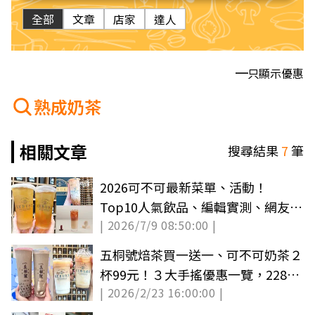
全部
文章
店家
達人
只顯示優惠
熟成奶茶
相關文章
搜尋結果
7
筆
2026可不可最新菜單、活動！
Top10人氣飲品、編輯實測、網友必
| 2026/7/9 08:50:00 |
喝推薦
五桐號焙茶買一送一、可不可奶茶２
杯99元！３大手搖優惠一覽，228連
| 2026/2/23 16:00:00 |
假繼續喝