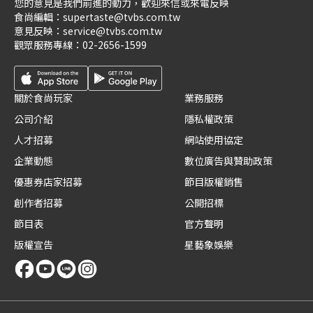
您的意見是我們前進的動力，歡迎來信或來電反映
食尚編輯：
supertaste@tvbs.com.tw
意見反映：
service@tvbs.com.tw
觀眾服務專線：
02-2656-1599
關於食尚玩家
業務服務
公司介紹
隱私權政策
人才招募
網站使用協定
企業動態
數位廣告與贊助政策
優惠券店家招募
節目版權銷售
創作者招募
公開招標
節目表
官方聲明
版權宣告
星藝象娛樂