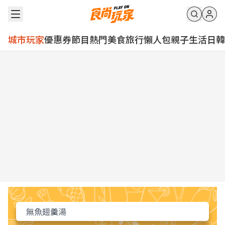
城市玩家
優惠券
節目
熱門
美食
旅行
懶人包
親子
生活
日韓