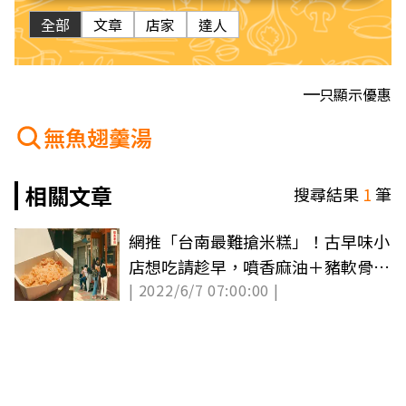
全部
文章
店家
達人
只顯示優惠
無魚翅羹湯
相關文章
搜尋結果
1
筆
網推「台南最難搶米糕」！古早味小
店想吃請趁早，噴香麻油＋豬軟骨肉
| 2022/6/7 07:00:00 |
太邪惡