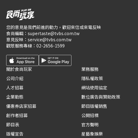
您的意見是我們前進的動力，歡迎來信或來電反映
食尚編輯：
supertaste@tvbs.com.tw
意見反映：
service@tvbs.com.tw
觀眾服務專線：
02-2656-1599
關於食尚玩家
業務服務
公司介紹
隱私權政策
人才招募
網站使用協定
企業動態
數位廣告與贊助政策
優惠券店家招募
節目版權銷售
創作者招募
公開招標
節目表
官方聲明
版權宣告
星藝象娛樂