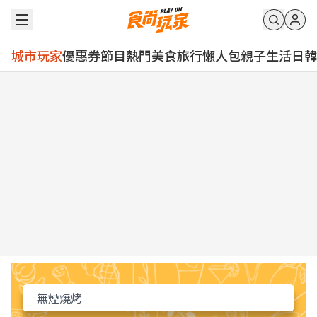
城市玩家
優惠券
節目
熱門
美食
旅行
懶人包
親子
生活
日韓