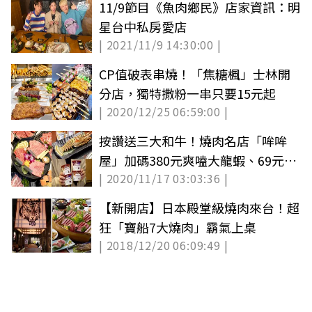
11/9節目《魚肉鄉民》店家資訊：明
星台中私房愛店
| 2021/11/9 14:30:00 |
CP值破表串燒！「焦糖楓」士林開
分店，獨特撒粉一串只要15元起
| 2020/12/25 06:59:00 |
按讚送三大和牛！燒肉名店「哞哞
屋」加碼380元爽嗑大龍蝦、69元哈
| 2020/11/17 03:03:36 |
根達斯吃到飽
【新開店】日本殿堂級燒肉來台！超
狂「寶船7大燒肉」霸氣上桌
| 2018/12/20 06:09:49 |