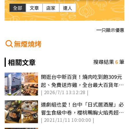
全部
文章
店家
達人
只顯示優惠
無煙燒烤
相關文章
搜尋結果
6
筆
開逛台中新百貨！燒肉吃到飽309元
起、免費送炸雞，全台最大百貨年底
| 2026/7/1 13:12:28 |
亮相
連劇組也愛！台中「日式居酒屋」必
嘗生食級中卷，櫻桃鴨胸火焰秀超吸
| 2021/11/11 10:00:00 |
睛