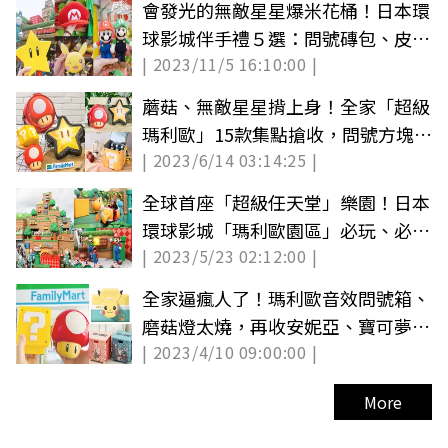
會發光的無敵星星爆米花桶！日本環
球影城伴手禮５選：問號磚包、皮卡
| 2023/11/5 16:10:00 |
丘扣環
蘑菇、無敵星星揹上身！全家「超級
瑪利歐」15款集點搶收，問號方塊變
| 2023/6/14 03:14:25 |
保冷袋
全球首座「超級任天堂」樂園！日本
環球影城「瑪利歐園區」必玩、必吃
| 2023/5/23 02:12:00 |
看這篇
全家逼瘋人了！瑪利歐音效問號箱、
磨菇燈太燒，再收安妮亞、寶可夢50
| 2023/4/10 09:00:00 |
款周邊
More