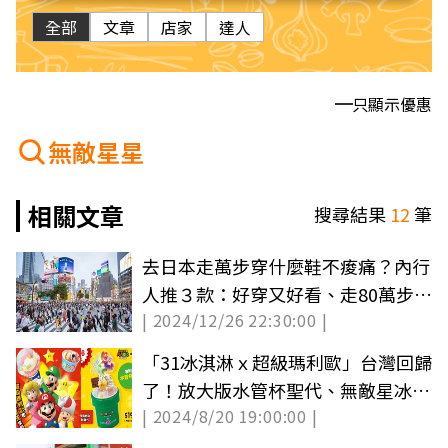
全部
文章
店家
達人
只顯示優惠
無敵星星
相關文章
搜尋結果
12
筆
去日本走萬步穿什麼鞋不痠痛？內行
人推３款：好穿又好看、走80萬步沒
| 2024/12/26 22:30:00 |
問題
「31冰淇淋ｘ超級瑪利歐」台灣回歸
了！放大版水管杯聖代、無敵星冰淇
| 2024/8/20 19:00:00 |
淋８選