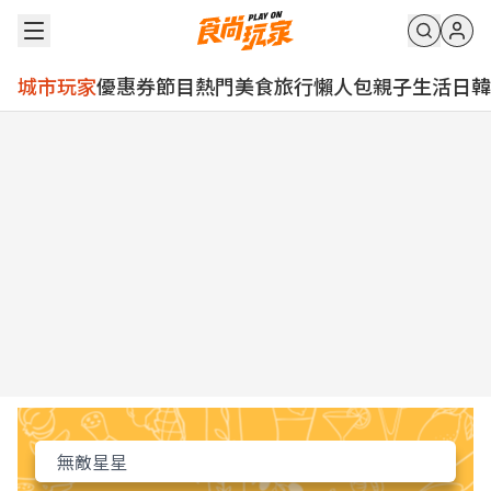
城市玩家
優惠券
節目
熱門
美食
旅行
懶人包
親子
生活
日韓