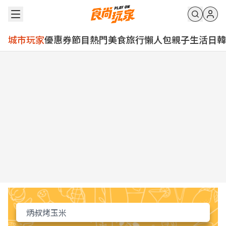
城市玩家
優惠券
節目
熱門
美食
旅行
懶人包
親子
生活
日韓