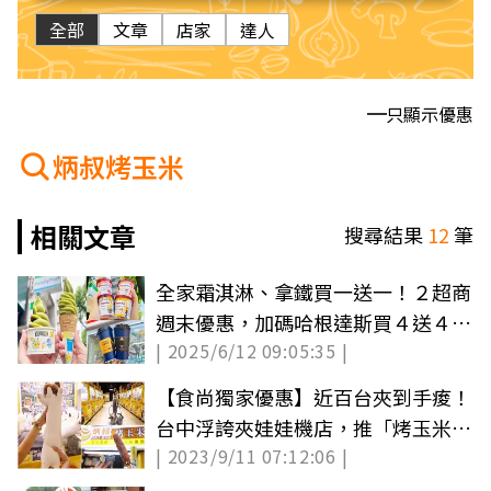
全部
文章
店家
達人
只顯示優惠
炳叔烤玉米
相關文章
搜尋結果
12
筆
全家霜淇淋、拿鐵買一送一！２超商
週末優惠，加碼哈根達斯買４送４
| 2025/6/12 09:05:35 |
（中獎公布）
【食尚獨家優惠】近百台夾到手痠！
台中浮誇夾娃娃機店，推「烤玉米買
| 2023/9/11 07:12:06 |
一送一」