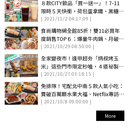
８款CITY飲品「買一送一」！7-11
限時５天快衝，荷包蛋拿鐵、黑糖珍
| 2021/11/2 04:17:09 |
珠燕麥奶都有
食尚購物網全館85折！雙11必買年
度銷售TOP６：爆量牛肉鍋、月破萬
| 2021/10/29 08:50:00 |
隻胡椒鴨
全家變夜市！逢甲超夯「炳叔烤玉
米」這些門市限定秒嗑，４道祕製醬
| 2021/10/27 03:18:15 |
汁香爆
免排隊！宅配北中南５款人氣小吃：
賣破百萬顆水果大福、Netflix專訪沙
| 2021/10/8 09:00:00 |
鍋菜
More