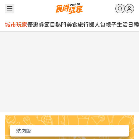
城市玩家
優惠券
節目
熱門
美食
旅行
懶人包
親子
生活
日韓