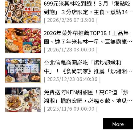
699元米其林吃到飽！３月「港點吃
到飽」３分店限定，主食、蒸點34道
| 2026/2/26 07:15:00 |
無限續
2026年菜外帶推薦TOP18！王品集
團、連７年米其林一星、巨無霸龍蝦
| 2026/1/28 03:00:00 |
鍋、川菜
台北信義商圈必吃「爆炒超嫩和
牛」！《食尚玩家》推薦「炒湘湘微
| 2025/12/23 06:40:36 |
風信義店」
免費送阿KEN甜甜圈！高CP值「炒
湘湘」插旗宏匯，必嗑６款、地瓜飯
| 2025/11/6 09:00:00 |
無限續
More