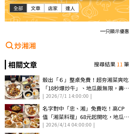
全部
文章
店家
達人
只顯示優惠
炒湘湘
相關文章
搜尋結果
11
筆
骰出「６」整桌免費！超夯湘菜爽吃
「18秒爆炒牛」、地瓜飯無限，壽星
| 2026/7/1 14:00:00 |
送鮑魚
名字對中「忠、湘」免費吃！高CP
值「湘菜料理」68元起開吃，地瓜飯
| 2026/4/14 04:00:00 |
吃到飽