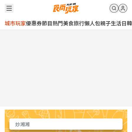
城市玩家
優惠券
節目
熱門
美食
旅行
懶人包
親子
生活
日韓