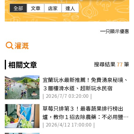
全部
文章
店家
達人
只顯示優惠
灌溉
相關文章
搜尋結果
77
筆
宜蘭玩水最新推薦！免費湧泉秘境、
３層樓滑水道、超新玩水民宿
| 2026/7/7 03:20:00 |
草莓只排第３！最毒蔬果排行榜出
爐，教你１招去除農藥：不必用鹽
| 2026/4/12 17:00:00 |
水、清潔劑