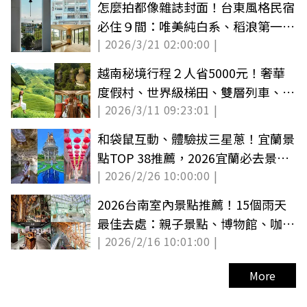
怎麼拍都像雜誌封面！台東風格民宿
必住９間：唯美純白系、稻浪第一
| 2026/3/21 02:00:00 |
排、海景看星星
越南秘境行程２人省5000元！奢華
度假村、世界級梯田、雙層列車、米
| 2026/3/11 09:23:01 |
其林全包
和袋鼠互動、體驗拔三星蔥！宜蘭景
點TOP 38推薦，2026宜蘭必去景點
| 2026/2/26 10:00:00 |
１日遊攻略
2026台南室內景點推薦！15個雨天
最佳去處：親子景點、博物館、咖啡
| 2026/2/16 10:01:00 |
廳
More