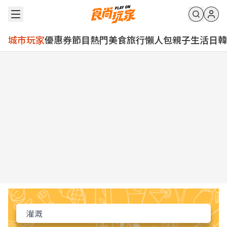
城市玩家
優惠券
節目
熱門
美食
旅行
懶人包
親子
生活
日韓