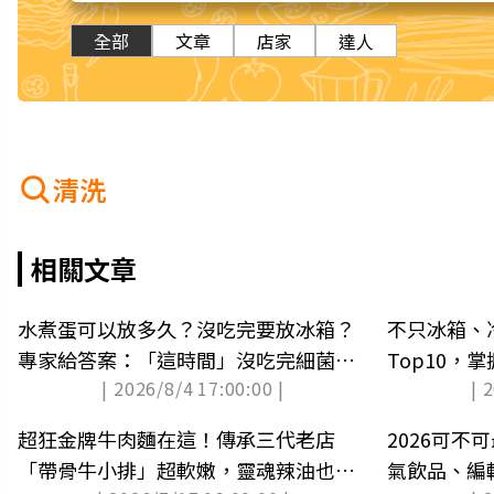
全部
文章
店家
達人
清洗
相關文章
水煮蛋可以放多久？沒吃完要放冰箱？
不只冰箱、
專家給答案：「這時間」沒吃完細菌增
Top10，
| 2026/8/4 17:00:00 |
| 
生
電怪獸
超狂金牌牛肉麵在這！傳承三代老店
2026可不
「帶骨牛小排」超軟嫩，靈魂辣油也必
氣飲品、編