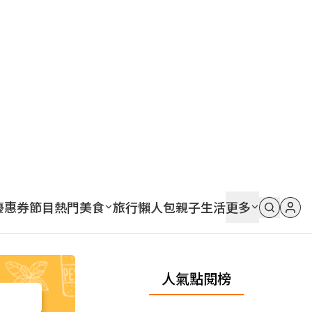
優惠券
節目
熱門
美食
旅行
懶人包
親子
生活
更多
人氣點閱榜