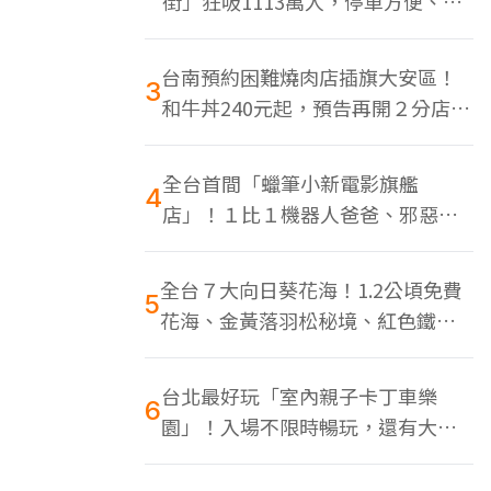
街」狂吸1113萬人，停車方便、特
色美食多
台南預約困難燒肉店插旗大安區！
3
和牛丼240元起，預告再開２分店、
地點曝光
全台首間「蠟筆小新電影旗艦
4
店」！１比１機器人爸爸、邪惡正
男，百款周邊買翻
全台７大向日葵花海！1.2公頃免費
5
花海、金黃落羽松秘境、紅色鐵橋
同框
台北最好玩「室內親子卡丁車樂
6
園」！入場不限時暢玩，還有大螢
幕Switch遊戲區