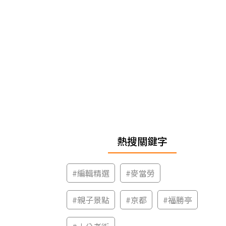
熱搜關鍵字
#
編輯精選
#
麥當勞
#
親子景點
#
京都
#
福勝亭