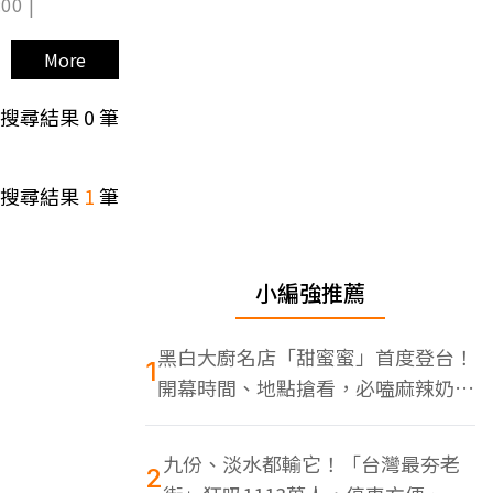
00 |
More
搜尋結果
0
筆
搜尋結果
1
筆
小編強推薦
黑白大廚名店「甜蜜蜜」首度登台！
1
開幕時間、地點搶看，必嗑麻辣奶油
蝦
九份、淡水都輸它！「台灣最夯老
2