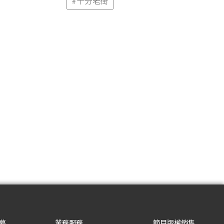
#
十分老街
募
業務服務
節目版權銷售