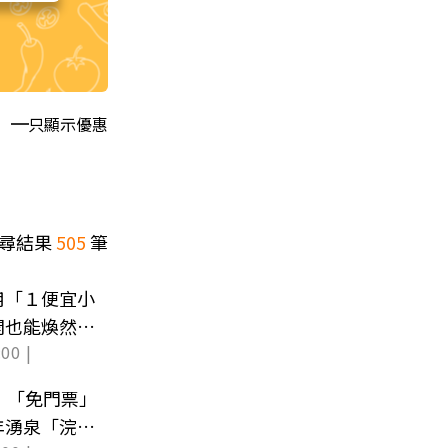
只顯示優惠
尋結果
505
筆
用「１便宜小
開也能煥然一
00 |
0！「免門票」
年湧泉「浣衣