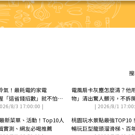
搜
冷氣！最耗電的家電
電風扇卡灰塵怎麼清？他
掌握「這省錢招數」就不怕吃
物」清出驚人髒污，不拆
2026/8/3 17:00:00 |
| 2026/8/1 17:00:
新
可最新菜單、活動！Top10人
桃園玩水景點最強TOP1
輯實測、網友必喝推薦
暢玩巨型龍頭溜滑梯、百