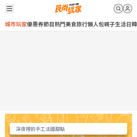
城市玩家
優惠券
節目
熱門
美食
旅行
懶人包
親子
生活
日韓