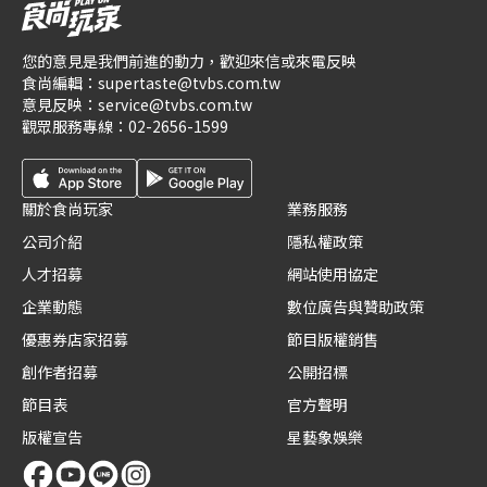
您的意見是我們前進的動力，歡迎來信或來電反映
食尚編輯：
supertaste@tvbs.com.tw
意見反映：
service@tvbs.com.tw
觀眾服務專線：
02-2656-1599
關於食尚玩家
業務服務
公司介紹
隱私權政策
人才招募
網站使用協定
企業動態
數位廣告與贊助政策
優惠券店家招募
節目版權銷售
創作者招募
公開招標
節目表
官方聲明
版權宣告
星藝象娛樂