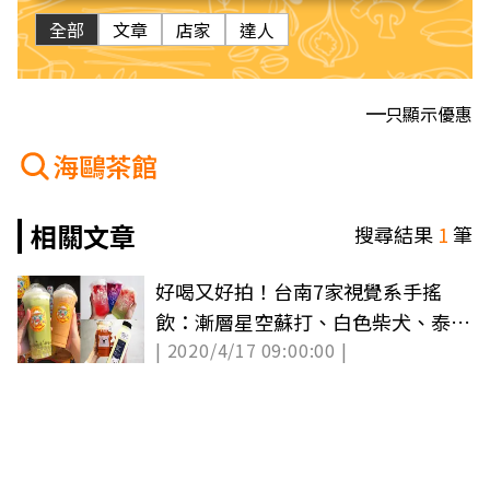
全部
文章
店家
達人
只顯示優惠
海鷗茶館
相關文章
搜尋結果
1
筆
好喝又好拍！台南7家視覺系手搖
飲：漸層星空蘇打、白色柴犬、泰式
| 2020/4/17 09:00:00 |
奶泡