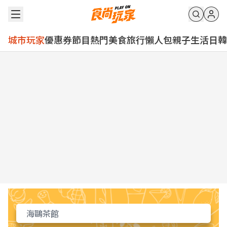
城市玩家
優惠券
節目
熱門
美食
旅行
懶人包
親子
生活
日韓