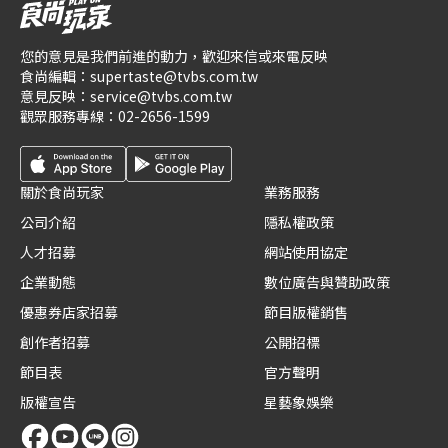
您的意見是我們前進的動力，歡迎來信或來電反映
食尚編輯：
supertaste@tvbs.com.tw
意見反映：
service@tvbs.com.tw
觀眾服務專線：
02-2656-1599
關於食尚玩家
業務服務
公司介紹
隱私權政策
人才招募
網站使用協定
企業動態
數位廣告與贊助政策
優惠券店家招募
節目版權銷售
創作者招募
公開招標
節目表
官方聲明
版權宣告
星藝象娛樂