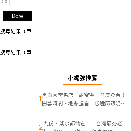
:00 |
More
搜尋結果
0
筆
搜尋結果
0
筆
小編強推薦
黑白大廚名店「甜蜜蜜」首度登台！
1
開幕時間、地點搶看，必嗑麻辣奶油
蝦
九份、淡水都輸它！「台灣最夯老
2