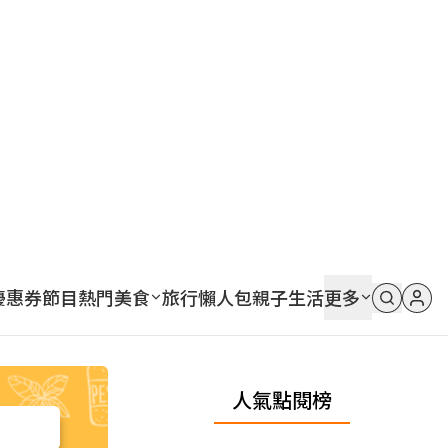
優惠券
節目
熱門
美食
旅行
懶人包
親子
生活
更多
人氣點閱榜