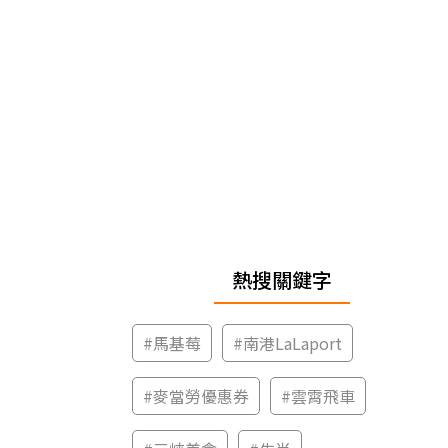
熱搜關鍵字
#
馬基莓
#
南港LaLaport
#
麥當勞優惠券
#
雲霄飛車