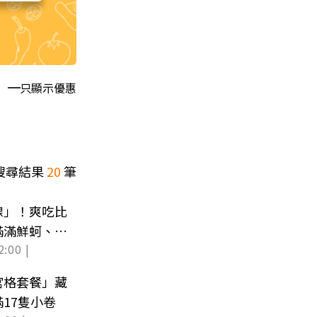
只顯示優惠
搜尋結果
20
筆
線」！爽吃比
滿滿鮮蚵、小
2:00 |
宮格套餐」藏
17隻小卷