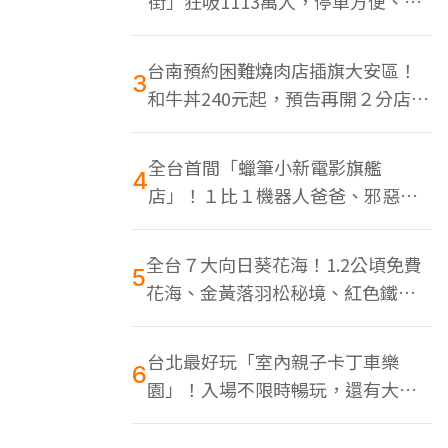
街」狂吸1113萬人，停車方便、特
色美食多
台南預約困難燒肉店插旗大安區！
3
和牛丼240元起，預告再開２分店、
地點曝光
全台首間「蠟筆小新電影旗艦
4
店」！１比１機器人爸爸、邪惡正
男，百款周邊買翻
全台７大向日葵花海！1.2公頃免費
5
花海、金黃落羽松秘境、紅色鐵橋
同框
台北最好玩「室內親子卡丁車樂
6
園」！入場不限時暢玩，還有大螢
幕Switch遊戲區