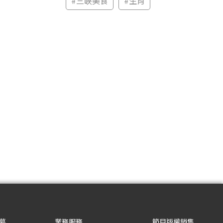
#
三峽美食
#
生肖
募
業務服務
節目版權銷售