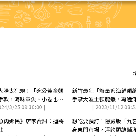
大腸太犯規！「碗公黃金麵
新竹最狂「爆量系海鮮麵
手軟，海味章魚、小卷也要
手掌大波士頓龍蝦，再嗑
024/3/25 09:30:00 |
| 2023/11/12 08:5
卷
《魚肉鄉民》店家資訊：運將
想吃要預訂！隱藏版「九
北
身東門市場，浮誇麵線鋪滿