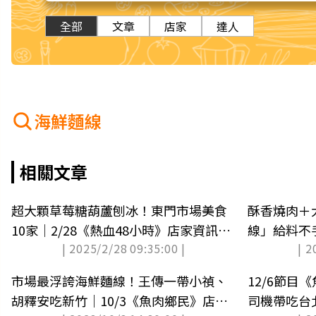
全部
文章
店家
達人
海鮮麵線
相關文章
超大顆草莓糖葫蘆刨冰！東門市場美食
酥香燒肉＋
10家｜2/28《熱血48小時》店家資訊
線」給料不
| 2025/2/28 09:35:00 |
| 2
（中獎公布）
吃
市場最浮誇海鮮麵線！王傳一帶小禎、
12/6節目
胡釋安吃新竹｜10/3《魚肉鄉民》店家
司機帶吃台