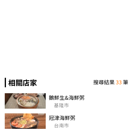
相關店家
搜尋結果
33
筆
鵝鮮生&海鮮粥
基隆市
冠津海鮮粥
台南市