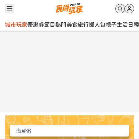
城市玩家
優惠券
節目
熱門
美食
旅行
懶人包
親子
生活
日韓