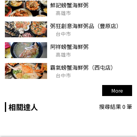
鮮記螃蟹海鮮粥
高雄市
粥狂創意海鮮粥品（豐原店）
台中市
阿祥螃蟹海鮮粥
高雄市
霸氣螃蟹海鮮粥（西屯店）
台中市
More
相關達人
搜尋結果
0
筆