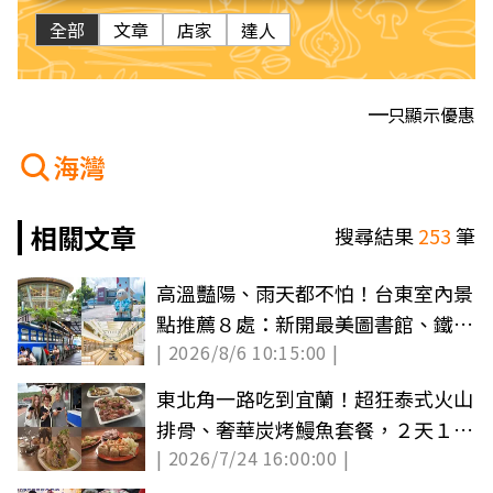
全部
文章
店家
達人
只顯示優惠
海灣
相關文章
搜尋結果
253
筆
高溫豔陽、雨天都不怕！台東室內景
點推薦８處：新開最美圖書館、鐵路
| 2026/8/6 10:15:00 |
便當故鄉
東北角一路吃到宜蘭！超狂泰式火山
排骨、奢華炭烤鰻魚套餐，２天１夜
| 2026/7/24 16:00:00 |
山海美食攻略