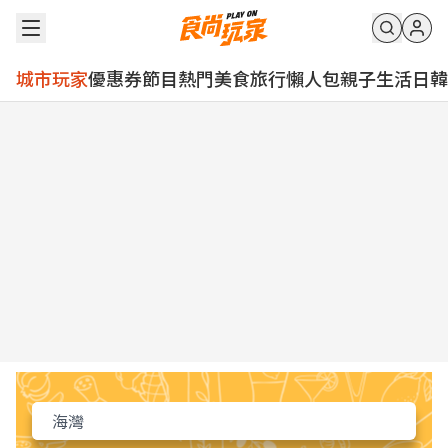
城市玩家
優惠券
節目
熱門
美食
旅行
懶人包
親子
生活
日韓