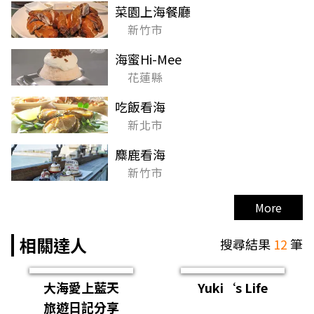
菜園上海餐廳
新竹市
海蜜Hi-Mee
花蓮縣
吃飯看海
新北市
麋鹿看海
新竹市
More
相關達人
搜尋結果
12
筆
大海愛上藍天
Yuki‘s Life
旅遊日記分享