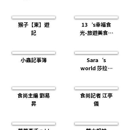
猴子【東】遊
13‘s幸福食
記
光-旅遊美食部
落格
小蟲記事簿
Sara‘s
world 莎拉小
姐的世界
食尚主編 劉易
食尚記者 江亭
昇
儀