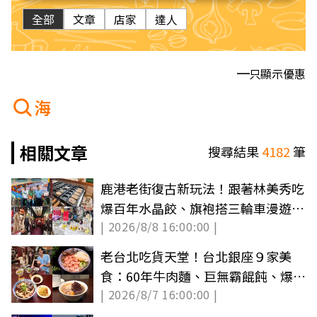
全部
文章
店家
達人
只顯示優惠
海
相關文章
搜尋結果
4182
筆
鹿港老街復古新玩法！跟著林美秀吃
爆百年水晶餃、旗袍搭三輪車漫遊古
| 2026/8/8 16:00:00 |
城
老台北吃貨天堂！台北銀座９家美
食：60年牛肉麵、巨無霸餛飩、爆汁
| 2026/8/7 16:00:00 |
雞排必吃