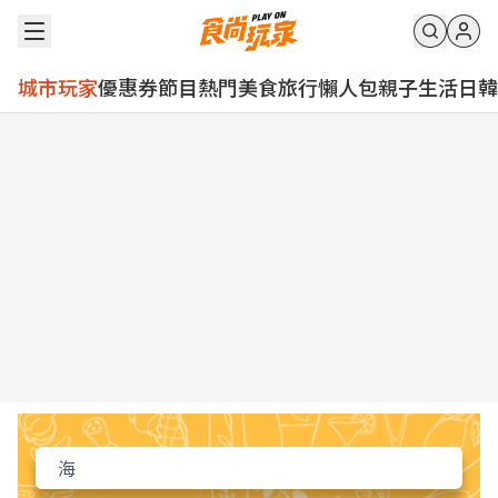
城市玩家
優惠券
節目
熱門
美食
旅行
懶人包
親子
生活
日韓