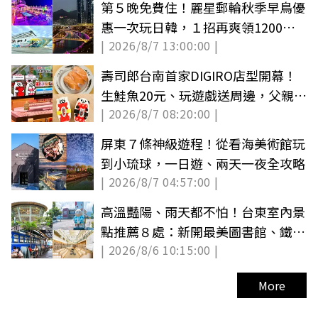
第５晚免費住！麗星郵輪秋季早鳥優
惠一次玩日韓，１招再爽領1200餐
| 2026/8/7 13:00:00 |
飲金
壽司郎台南首家DIGIRO店型開幕！
生鮭魚20元、玩遊戲送周邊，父親節
| 2026/8/7 08:20:00 |
啤酒88元
屏東７條神級遊程！從看海美術館玩
到小琉球，一日遊、兩天一夜全攻略
| 2026/8/7 04:57:00 |
高溫豔陽、雨天都不怕！台東室內景
點推薦８處：新開最美圖書館、鐵路
| 2026/8/6 10:15:00 |
便當故鄉
More