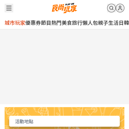
城市玩家
優惠券
節目
熱門
美食
旅行
懶人包
親子
生活
日韓