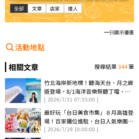
全部
文章
店家
達人
只顯示優惠
活動地點
相關文章
搜尋結果
344
筆
竹北海岸新地標！聽海天台、月之廊
道登場，8/1海洋音樂祭聽丁噹、Bii
| 2026/7/31 07:55:00 |
開唱
最好玩「台日美食市集」８月高雄登
場！百家攤位進駐、台日人氣樂團接
| 2026/7/29 10:00:00 |
力開唱