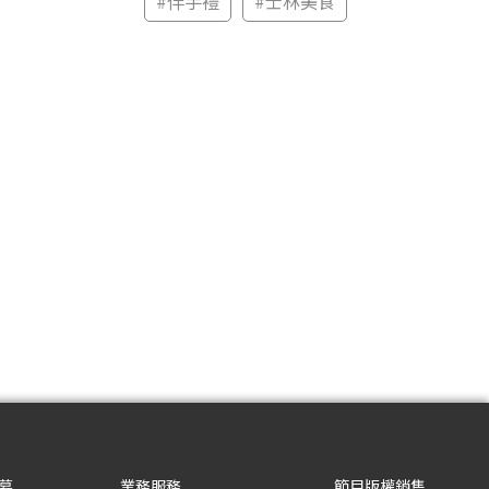
#
伴手禮
#
士林美食
募
業務服務
節目版權銷售