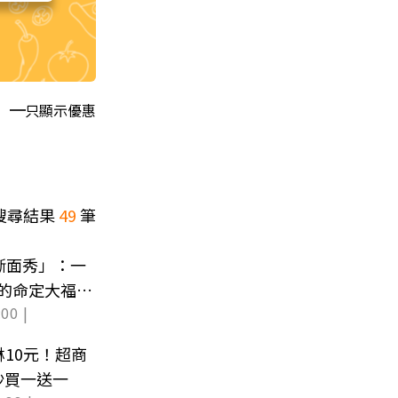
只顯示優惠
搜尋結果
49
筆
斷面秀」：一
你的命定大福是
00 |
淋10元！超商
沙買一送一