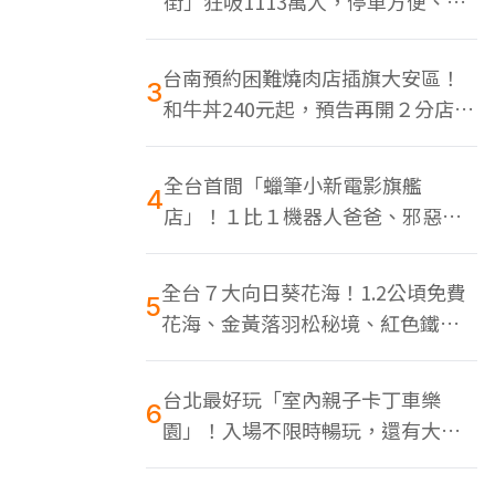
街」狂吸1113萬人，停車方便、特
色美食多
台南預約困難燒肉店插旗大安區！
3
和牛丼240元起，預告再開２分店、
地點曝光
全台首間「蠟筆小新電影旗艦
4
店」！１比１機器人爸爸、邪惡正
男，百款周邊買翻
全台７大向日葵花海！1.2公頃免費
5
花海、金黃落羽松秘境、紅色鐵橋
同框
台北最好玩「室內親子卡丁車樂
6
園」！入場不限時暢玩，還有大螢
幕Switch遊戲區