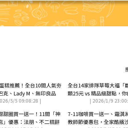
節蛋糕推薦！全台10間人氣夯
全台14家排隊草莓大福「
克、Lady M、無印良品
顆25元 vs 精品級甜點，
2026/5/5 09:08:28 |
| 2026/1/9 23:00:
哪顆？
甜甜圈買一送一！11間「神
7-11咖啡買一送一、霜淇
店」優惠：法朋、不二糕餅
教師節優惠包，全家酷繽