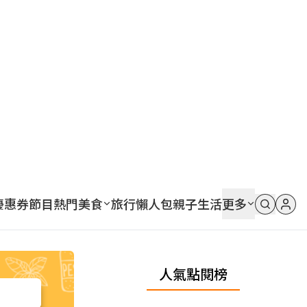
優惠券
節目
熱門
美食
旅行
懶人包
親子
生活
更多
人氣點閱榜