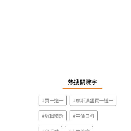
熱搜關鍵字
#
買一送一
#
摩斯漢堡買一送一
#
編輯精選
#
平價日料