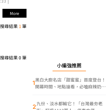
:33 |
More
搜尋結果
1
筆
搜尋結果
0
筆
小編強推薦
黑白大廚名店「甜蜜蜜」首度登台！
1
開幕時間、地點搶看，必嗑麻辣奶油
蝦
九份、淡水都輸它！「台灣最夯老
2