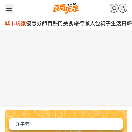
城市玩家
優惠券
節目
熱門
美食
旅行
懶人包
親子
生活
日韓