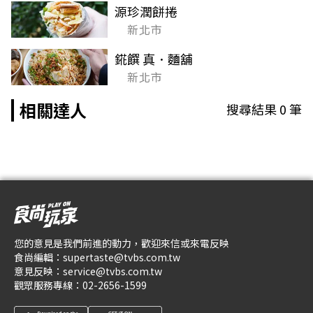
源珍潤餅捲
新北市
錵饌 真．麵舖
新北市
相關達人
搜尋結果
0
筆
您的意見是我們前進的動力，歡迎來信或來電反映
食尚編輯：
supertaste@tvbs.com.tw
意見反映：
service@tvbs.com.tw
觀眾服務專線：
02-2656-1599