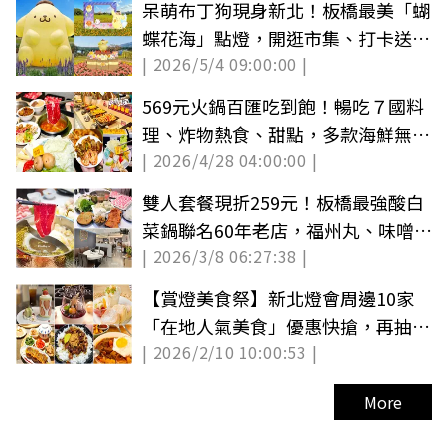
呆萌布丁狗現身新北！板橋最美「蝴
蝶花海」點燈，開逛市集、打卡送布
| 2026/5/4 09:00:00 |
丁狗帽
569元火鍋百匯吃到飽！暢吃７國料
理、炸物熱食、甜點，多款海鮮無限
| 2026/4/28 04:00:00 |
夾
雙人套餐現折259元！板橋最強酸白
菜鍋聯名60年老店，福州丸、味噌甜
| 2026/3/8 06:27:38 |
不辣入鍋
【賞燈美食祭】新北燈會周邊10家
「在地人氣美食」優惠快搶，再抽海
| 2026/2/10 10:00:53 |
景飯店住宿
More