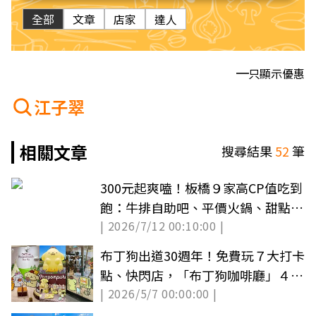
全部
文章
店家
達人
只顯示優惠
江子翠
相關文章
搜尋結果
52
筆
300元起爽嗑！板橋９家高CP值吃到
飽：牛排自助吧、平價火鍋、甜點無
| 2026/7/12 00:10:00 |
限吃
布丁狗出道30週年！免費玩７大打卡
點、快閃店，「布丁狗咖啡廳」４間
| 2026/5/7 00:00:00 |
一次看