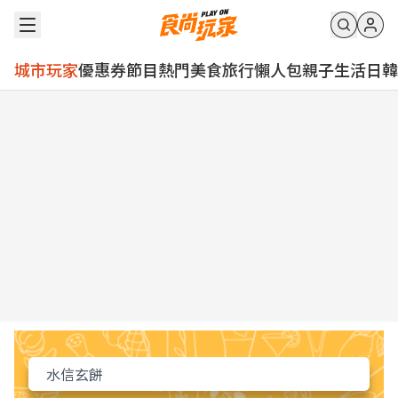
城市玩家
優惠券
節目
熱門
美食
旅行
懶人包
親子
生活
日韓