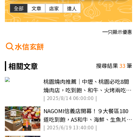
全部
文章
店家
達人
只顯示優惠
水信玄餅
相關文章
搜尋結果
33
筆
桃園燒肉推薦｜中壢、桃園必吃8間
燒肉店，吃到飽、和牛、火烤兩吃全
| 2025/8/14 06:00:00 |
攻略
NAGOMI信義店開幕！９大餐區180
道吃到飽，A5和牛、海鮮、生魚片無
| 2025/6/19 13:40:00 |
限夾