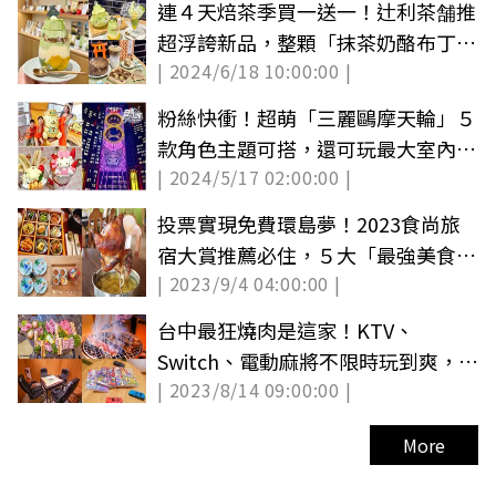
連４天焙茶季買一送一！辻利茶舗推
超浮誇新品，整顆「抹茶奶酪布丁」
| 2024/6/18 10:00:00 |
超Ｑ彈
粉絲快衝！超萌「三麗鷗摩天輪」５
款角色主題可搭，還可玩最大室內水
| 2024/5/17 02:00:00 |
上樂園(中獎公布)
投票實現免費環島夢！2023食尚旅
宿大賞推薦必住，５大「最強美食民
| 2023/9/4 04:00:00 |
宿」
台中最狂燒肉是這家！KTV、
Switch、電動麻將不限時玩到爽，聚
| 2023/8/14 09:00:00 |
餐烤肉開趴快搶訂
More