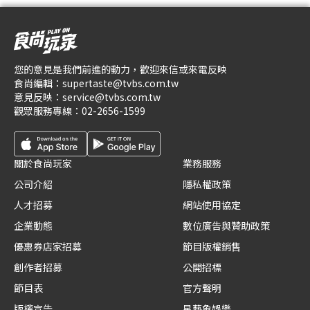
您的意見是我們前進的動力，歡迎來信或來電反映
食尚編輯：
supertaste@tvbs.com.tw
意見反映：
service@tvbs.com.tw
觀眾服務專線：
02-2656-1599
關於食尚玩家
業務服務
公司介紹
隱私權政策
人才招募
網站使用協定
企業動態
數位廣告與贊助政策
優惠券店家招募
節目版權銷售
創作者招募
公開招標
節目表
官方聲明
版權宣告
星藝象娛樂