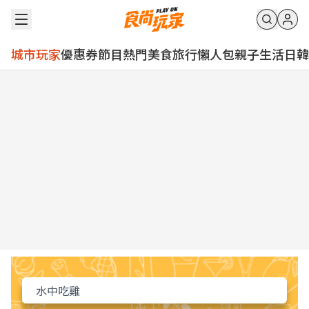
城市玩家
優惠券
節目
熱門
美食
旅行
懶人包
親子
生活
日韓