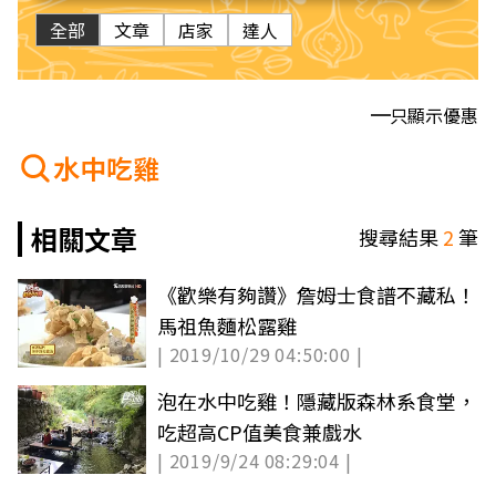
全部
文章
店家
達人
只顯示優惠
水中吃雞
相關文章
搜尋結果
2
筆
《歡樂有夠讚》詹姆士食譜不藏私！
馬祖魚麵松露雞
| 2019/10/29 04:50:00 |
泡在水中吃雞！隱藏版森林系食堂，
吃超高CP值美食兼戲水
| 2019/9/24 08:29:04 |