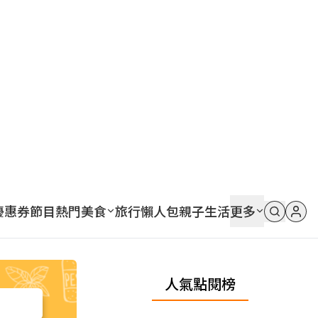
優惠券
節目
熱門
美食
旅行
懶人包
親子
生活
更多
人氣點閱榜