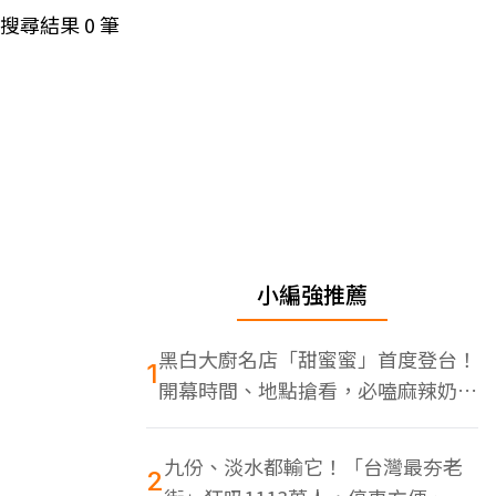
搜尋結果
0
筆
小編強推薦
黑白大廚名店「甜蜜蜜」首度登台！
1
開幕時間、地點搶看，必嗑麻辣奶油
蝦
九份、淡水都輸它！「台灣最夯老
2