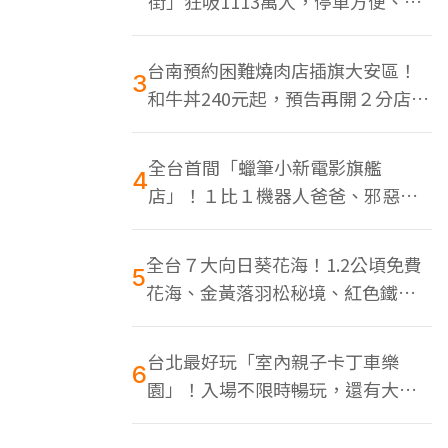
街」狂吸1113萬人，停車方便、特
色美食多
台南預約困難燒肉店插旗大安區！
3
和牛丼240元起，預告再開２分店、
地點曝光
全台首間「蠟筆小新電影旗艦
4
店」！１比１機器人爸爸、邪惡正
男，百款周邊買翻
全台７大向日葵花海！1.2公頃免費
5
花海、金黃落羽松秘境、紅色鐵橋
同框
台北最好玩「室內親子卡丁車樂
6
園」！入場不限時暢玩，還有大螢
幕Switch遊戲區