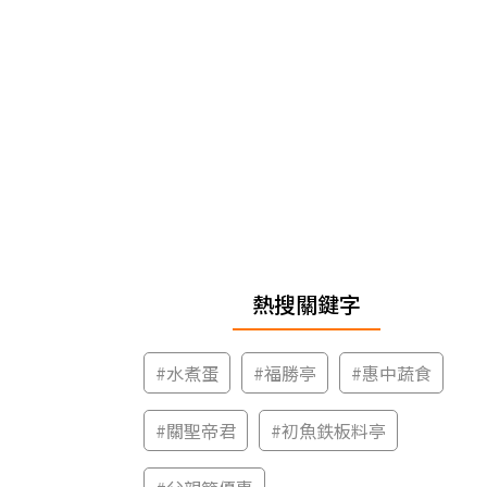
熱搜關鍵字
#
水煮蛋
#
福勝亭
#
惠中蔬食
#
關聖帝君
#
初魚鉄板料亭