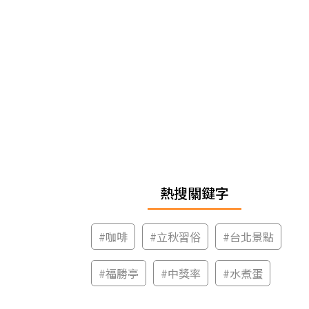
熱搜關鍵字
#
咖啡
#
立秋習俗
#
台北景點
#
福勝亭
#
中獎率
#
水煮蛋