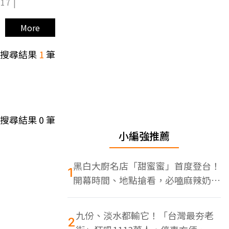
17 |
More
搜尋結果
1
筆
搜尋結果
0
筆
小編強推薦
黑白大廚名店「甜蜜蜜」首度登台！
1
開幕時間、地點搶看，必嗑麻辣奶油
蝦
九份、淡水都輸它！「台灣最夯老
2