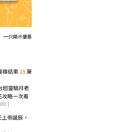
只顯示優惠
搜尋結果
19
筆
全台超靈驗月老
桃花攻略一次看
00 |
天上帝誕辰，