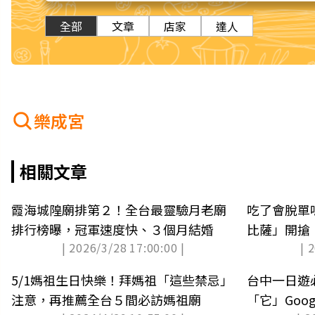
全部
文章
店家
達人
樂成宮
相關文章
霞海城隍廟排第２！全台最靈驗月老廟
吃了會脫單
排行榜曝，冠軍速度快、３個月結婚
比薩」開搶
| 2026/3/28 17:00:00 |
| 
線」
5/1媽祖生日快樂！拜媽祖「這些禁忌」
台中一日遊
注意，再推薦全台５間必訪媽祖廟
「它」Goo