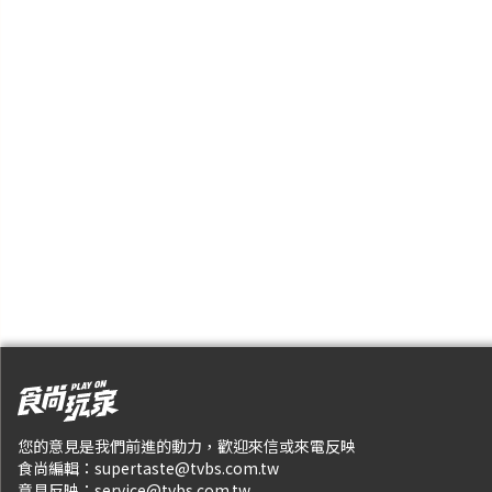
您的意見是我們前進的動力，歡迎來信或來電反映
食尚編輯：
supertaste@tvbs.com.tw
意見反映：
service@tvbs.com.tw