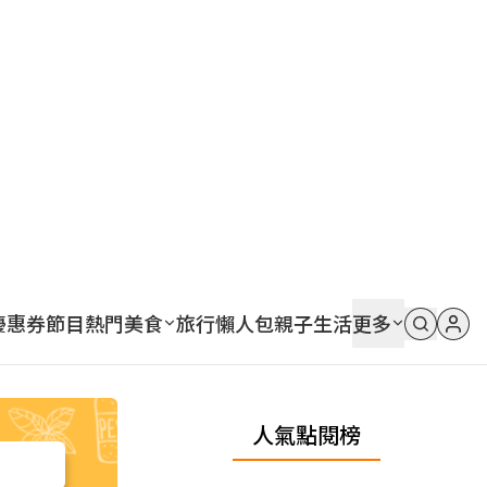
優惠券
節目
熱門
美食
旅行
懶人包
親子
生活
更多
人氣點閱榜