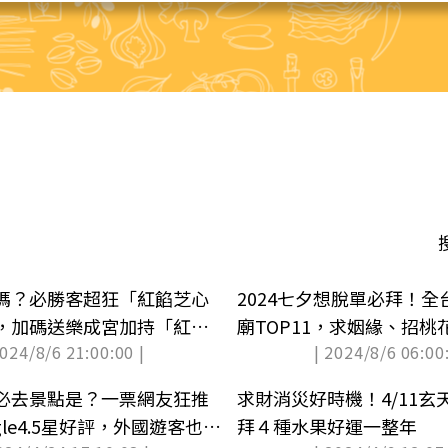
嗎？必勝客超狂「紅餡芝心
2024七夕想脫單必拜！
，加碼送樂成宮加持「紅
廟TOP11，求姻緣、招
2024/8/6 21:00:00 |
| 2024/8/6 06:00:
必去景點是？一票網友狂推
求財消災好時機！4/11玄
gle4.5星好評，外國遊客也認
拜４種水果好運一整年