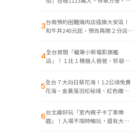
街」狂吸1113萬人，停車方便、特
色美食多
台南預約困難燒肉店插旗大安區！
3
和牛丼240元起，預告再開２分店、
地點曝光
全台首間「蠟筆小新電影旗艦
4
店」！１比１機器人爸爸、邪惡正
男，百款周邊買翻
全台７大向日葵花海！1.2公頃免費
5
花海、金黃落羽松秘境、紅色鐵橋
同框
台北最好玩「室內親子卡丁車樂
6
園」！入場不限時暢玩，還有大螢
幕Switch遊戲區