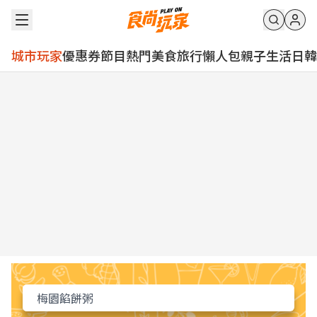
城市玩家
優惠券
節目
熱門
美食
旅行
懶人包
親子
生活
日韓