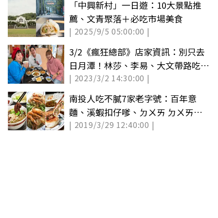
「中興新村」一日遊：10大景點推
薦、文青聚落＋必吃市場美食
| 2025/9/5 05:00:00 |
3/2《瘋狂總部》店家資訊：別只去
日月潭！林莎、李易、大文帶路吃玩
| 2023/3/2 14:30:00 |
南投夯點
南投人吃不膩7家老字號：百年意
麵、溪蝦扣仔嗲、ㄉㄨㄞ ㄉㄨㄞ綠
| 2019/3/29 12:40:00 |
豆粉粿