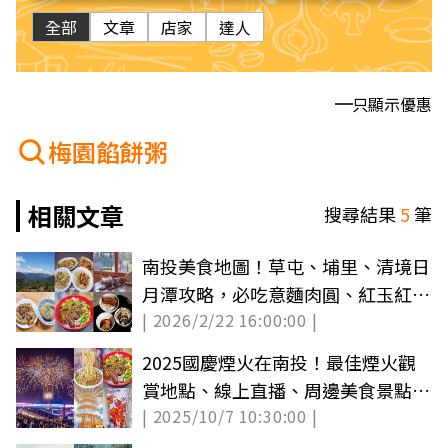
全部
文章
店家
達人
只顯示優惠
梅園餡餅粥
相關文章
搜尋結果
5
筆
南投美食地圖！草屯、埔里、清境日
月潭攻略，必吃意麵肉圓、紅玉紅
| 2026/2/22 16:00:00 |
茶、甕缸雞
2025國慶煙火在南投！最佳煙火觀
賞地點、線上直播、周邊美食景點全
| 2025/10/7 10:30:00 |
攻略