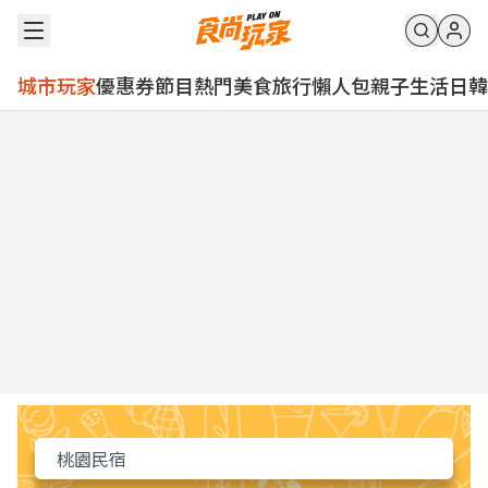
城市玩家
優惠券
節目
熱門
美食
旅行
懶人包
親子
生活
日韓