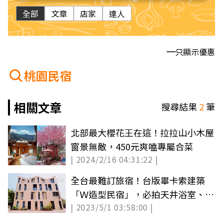
全部
文章
店家
達人
只顯示優惠
桃園民宿
相關文章
搜尋結果
2
筆
北部最大櫻花王在這！拉拉山小木屋
窗景無敵，450元爽嗑專屬合菜
| 2024/2/16 04:31:22 |
全台最難訂旅宿！台版畢卡索建築
「Ｗ造型民宿」，必拍天井浴室、大
| 2023/5/1 03:58:00 |
樓梯書牆