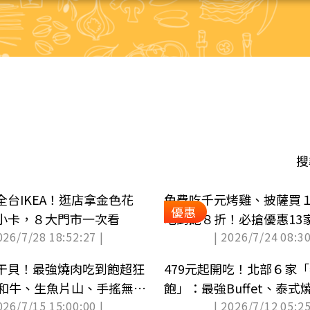
搜
台IKEA！逛店拿金色花
免費吃千元烤雞、披薩買
優惠
小卡，８大門市一次看
吃到飽８折！必搶優惠13
026/7/28 18:52:27 |
| 2026/7/24 08:30
旅宿（中獎更新）
干貝！最強燒肉吃到飽超狂
479元起開吃！北部６家
5和牛、生魚片山、手搖無限
飽」：最強Buffet、泰
026/7/15 15:00:00 |
| 2026/7/12 05:25
布）