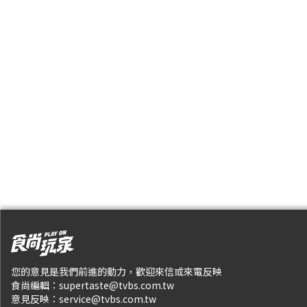
您的意見是我們前進的動力，歡迎來信或來電反映
食尚編輯：
supertaste@tvbs.com.tw
意見反映：
service@tvbs.com.tw