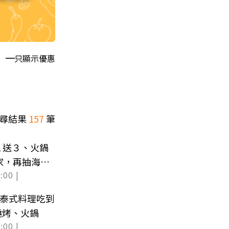
只顯示優惠
尋結果
157
筆
１送３、火鍋
家，再抽海景
:00 |
「泰式料理吃到
式燒烤、火鍋
:00 |