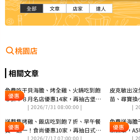
全部
文章
店家
達人
桃園店
相關文章
免費吃干貝海膽、烤全雞、火鍋吃到飽
皮克敏出沒全
優惠
８折！８月名店優惠14家，再抽古堡旅
苗、尋寶換
| 2026/7/31 08:00:00 |
| 2
宿
送整隻烤雞、飯店吃到飽７折、早午餐
免費送海膽
優惠
優惠
買一送一！食尚優惠10家，再抽日式民
新菜單，A
| 2026/7/17 07:00:00 |
| 2
宿（中獎公布）
點（中獎公