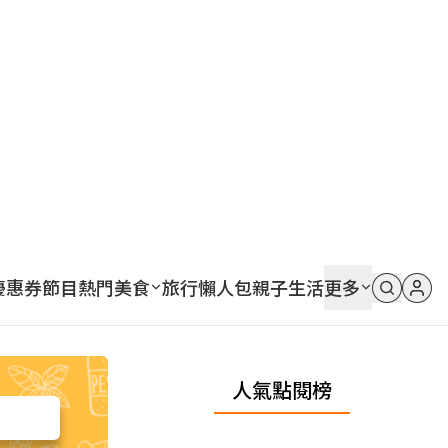
優惠券
節目
熱門
美食
旅行
懶人包
親子
生活
更多
人氣點閱榜