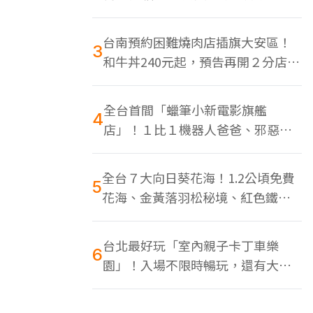
色美食多
台南預約困難燒肉店插旗大安區！
3
和牛丼240元起，預告再開２分店、
地點曝光
全台首間「蠟筆小新電影旗艦
4
店」！１比１機器人爸爸、邪惡正
男，百款周邊買翻
全台７大向日葵花海！1.2公頃免費
5
花海、金黃落羽松秘境、紅色鐵橋
同框
台北最好玩「室內親子卡丁車樂
6
園」！入場不限時暢玩，還有大螢
幕Switch遊戲區