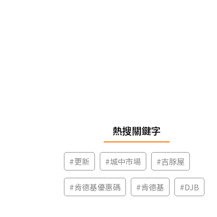
熱搜關鍵字
#
更新
#
城中市場
#
吉豚屋
#
肯德基優惠碼
#
肯德基
#
DJB