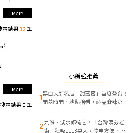
More
搜尋結果
12
筆
店）
店
小編強推薦
More
黑白大廚名店「甜蜜蜜」首度登台！
1
開幕時間、地點搶看，必嗑麻辣奶油
搜尋結果
0
筆
蝦
九份、淡水都輸它！「台灣最夯老
2
街」狂吸1113萬人，停車方便、特