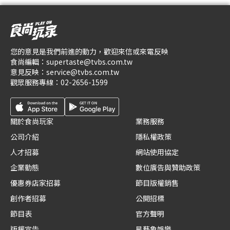
您的意見是我們前進的動力，歡迎來信或來電反映
食尚編輯：
supertaste@tvbs.com.tw
意見反映：
service@tvbs.com.tw
觀眾服務專線：
02-2656-1599
關於食尚玩家
業務服務
公司介紹
隱私權政策
人才招募
網站使用協定
企業動態
數位廣告與贊助政策
優惠券店家招募
節目版權銷售
創作者招募
公開招標
節目表
官方聲明
版權宣告
星藝象娛樂