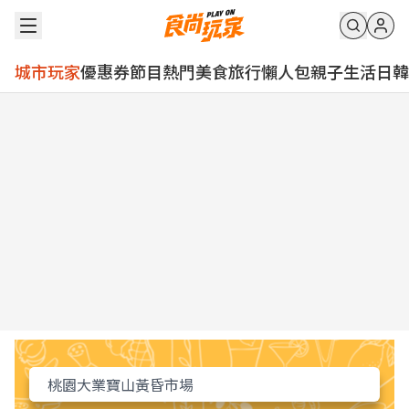
城市玩家
優惠券
節目
熱門
美食
旅行
懶人包
親子
生活
日韓