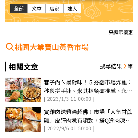
全部
文章
店家
達人
只顯示優惠
桃園大業寶山黃昏市場
相關文章
搜尋結果
2
筆
巷子內ㄟ最對味！５夯翻市場炸雞：
秒殺拼手速、米其林餐盤推薦、永遠
| 2023/1/3 11:00:00 |
在排隊
買雞肉送雞湯超佛！市場「人氣甘蔗
雞」皮彈肉嫩有嚼勁，搭Q滑肉凍一
| 2022/9/6 01:50:00 |
吃上癮