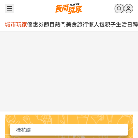
城市玩家
優惠券
節目
熱門
美食
旅行
懶人包
親子
生活
日韓