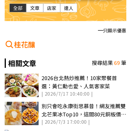
全部
文章
店家
達人
只顯示優惠
桂花釀
相關文章
搜尋結果
69
筆
2026台北熱炒推薦！10家聚餐首
選：黃仁勳也愛、人氣客家菜
| 2026/7/17 10:40:00 |
別只會吃永康街思慕昔！網友推薦雙
北芒果冰Top10，這間80元銅板價又
| 2026/7/3 17:00:00 |
美味