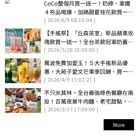
CoCo整個月買一送一！奶綠、拿鐵
４夯品喝爆，加碼甜夏桂花飲買一送
| 2026/6/9 08:10:04 |
一
【手搖祭】「丘森茶室」新品蘋果玫
瑰飲買一送一！全台茶飲冠軍奶蓋也
| 2026/5/28 23:00:00 |
必點
萬波免費加愛玉！５大手搖新品優
惠，大苑子愛文芒果季回歸、買一送
| 2026/4/9 11:02:21 |
一
不只米其林，全台最強綠色餐廳在南
投！百萬夜景牛肉麵、老宅甜點，星
| 2026/2/27 17:00:00 |
級名單全收錄
More