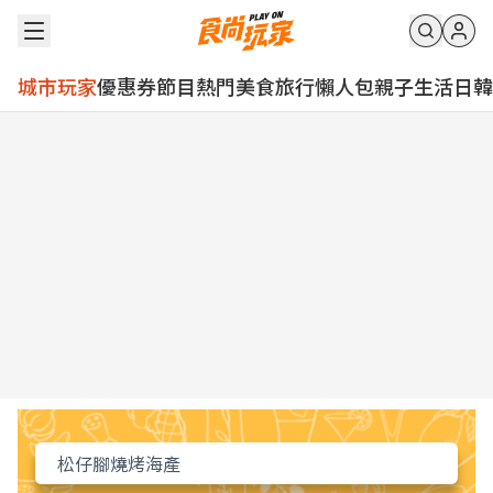
城市玩家
優惠券
節目
熱門
美食
旅行
懶人包
親子
生活
日韓