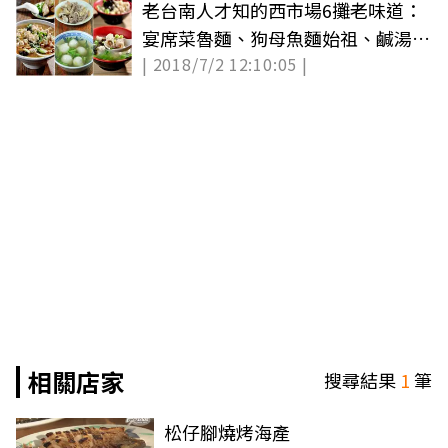
老台南人才知的西市場6攤老味道：
宴席菜魯麵、狗母魚麵始祖、鹹湯圓
| 2018/7/2 12:10:05 |
包豆腐乳、蛋烤小卷
相關店家
搜尋結果
1
筆
松仔腳燒烤海產