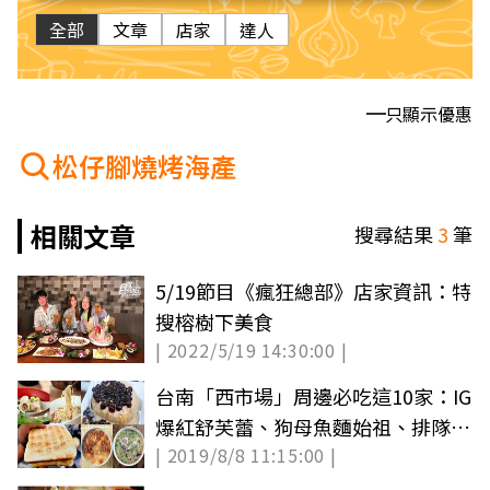
全部
文章
店家
達人
只顯示優惠
松仔腳燒烤海產
相關文章
搜尋結果
3
筆
5/19節目《瘋狂總部》店家資訊：特
搜榕樹下美食
| 2022/5/19 14:30:00 |
台南「西市場」周邊必吃這10家：IG
爆紅舒芙蕾、狗母魚麵始祖、排隊芋
| 2019/8/8 11:15:00 |
頭粥