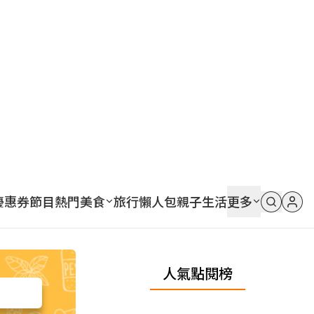
優惠券
節目
熱門
美食
旅行
懶人包
親子
生活
更多
人氣點閱榜