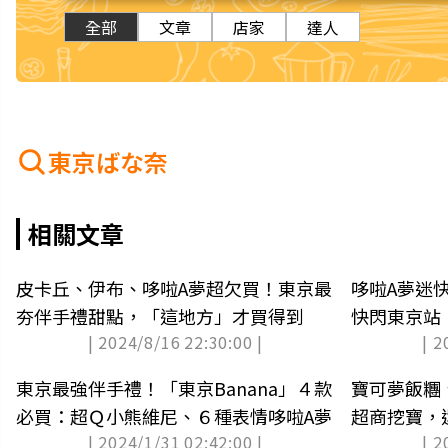
全部
文章
店家
達人
東京ばな奈
相關文章
皮卡丘、伊布、哆啦A夢超欠買！東京最
哆啦A夢迷
夯伴手禮甜點，「這地方」才買得到
快閃東京站
| 2024/8/16 22:30:00 |
| 2
東京最強伴手禮！「東京Banana」４款
寶可夢飯糰
必買：超Ｑ小熊維尼、６種表情哆啦A夢
超商挖寶，
| 2024/1/31 02:42:00 |
| 2