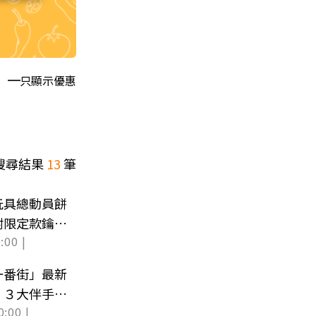
只顯示優惠
搜尋結果
13
筆
玩具總動員餅
附限定款鑰匙
:00 |
一番街」最新
，３大伴手禮
0:00 |