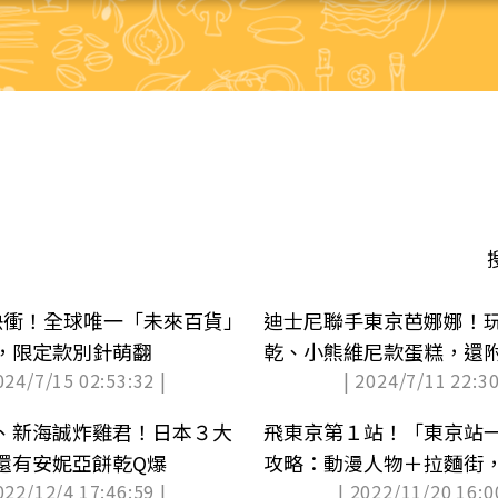
快衝！全球唯一「未來百貨」
迪士尼聯手東京芭娜娜！
，限定款別針萌翻
乾、小熊維尼款蛋糕，還
024/7/15 02:53:32 |
| 2024/7/11 22:30
圈
、新海誠炸雞君！日本３大
飛東京第１站！「東京站
還有安妮亞餅乾Q爆
攻略：動漫人物＋拉麵街
022/12/4 17:46:59 |
| 2022/11/20 16:0
曝