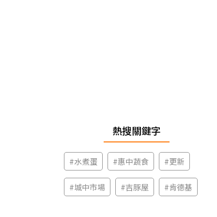
熱搜關鍵字
#
水煮蛋
#
惠中蔬食
#
更新
#
城中市場
#
吉豚屋
#
肯德基