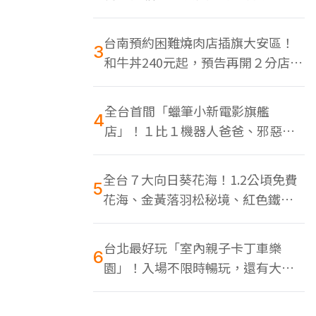
色美食多
台南預約困難燒肉店插旗大安區！
3
和牛丼240元起，預告再開２分店、
地點曝光
全台首間「蠟筆小新電影旗艦
4
店」！１比１機器人爸爸、邪惡正
男，百款周邊買翻
全台７大向日葵花海！1.2公頃免費
5
花海、金黃落羽松秘境、紅色鐵橋
同框
台北最好玩「室內親子卡丁車樂
6
園」！入場不限時暢玩，還有大螢
幕Switch遊戲區