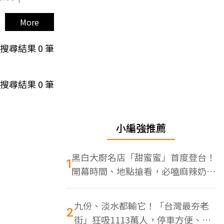
More
搜尋結果
0
筆
搜尋結果
0
筆
小編強推薦
黑白大廚名店「甜蜜蜜」首度登台！
1
開幕時間、地點搶看，必嗑麻辣奶油
蝦
九份、淡水都輸它！「台灣最夯老
2
街」狂吸1113萬人，停車方便、特