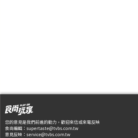
您的意見是我們前進的動力，歡迎來信或來電反映
食尚編輯：
supertaste@tvbs.com.tw
意見反映：
service@tvbs.com.tw