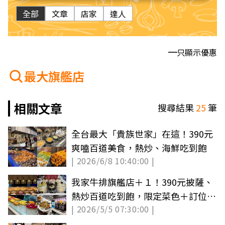
全部
文章
店家
達人
只顯示優惠
最大旗艦店
相關文章
搜尋結果
25
筆
全台最大「貴族世家」在這！390元
爽嗑百道美食，熱炒、海鮮吃到飽
| 2026/6/8 10:40:00 |
我家牛排旗艦店＋１！390元披薩、
熱炒百道吃到飽，限定菜色＋訂位方
| 2026/5/5 07:30:00 |
式一次看