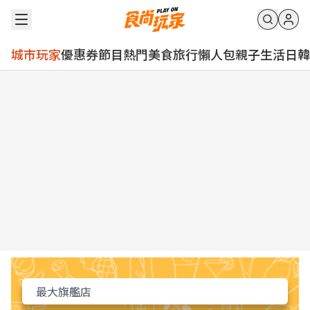
城市玩家
優惠券
節目
熱門
美食
旅行
懶人包
親子
生活
日韓