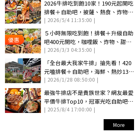
2026牛排吃到飽10家！190元起開吃
排餐＋自助吧，披薩、熱食、炸物無
| 2026/5/4 11:35:00 |
限續
５小時無限吃到飽！排餐＋升級自助
優惠
吧400元開吃，咖哩飯、炸物、甜點
| 2026/3/3 04:35:00 |
無限夾
「全台最大我家牛排」搶先看！420
元嗑排餐＋自助吧，海鮮、熱炒130
| 2026/1/28 08:50:00 |
道無限夾
最強牛排店不是貴族世家？網友最愛
平價牛排Top10，冠軍光吃自助吧就
| 2025/8/4 17:00:00 |
回本
More