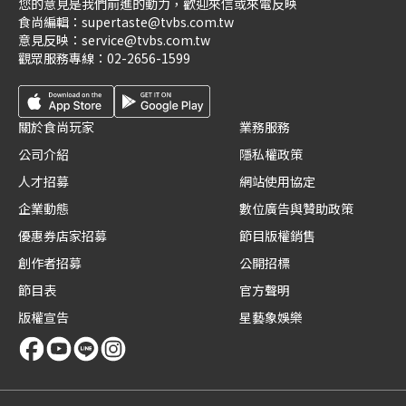
您的意見是我們前進的動力，歡迎來信或來電反映
食尚編輯：
supertaste@tvbs.com.tw
意見反映：
service@tvbs.com.tw
觀眾服務專線：
02-2656-1599
關於食尚玩家
業務服務
公司介紹
隱私權政策
人才招募
網站使用協定
企業動態
數位廣告與贊助政策
優惠券店家招募
節目版權銷售
創作者招募
公開招標
節目表
官方聲明
版權宣告
星藝象娛樂