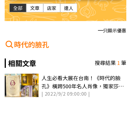
全部
文章
店家
達人
只顯示優惠
時代的臉孔
相關文章
搜尋結果
1
筆
人生必看大展在台南！《時代的臉
孔》橫跨500年名人肖像，獨家莎士
| 2022/9/2 09:00:00 |
比亞Q版包