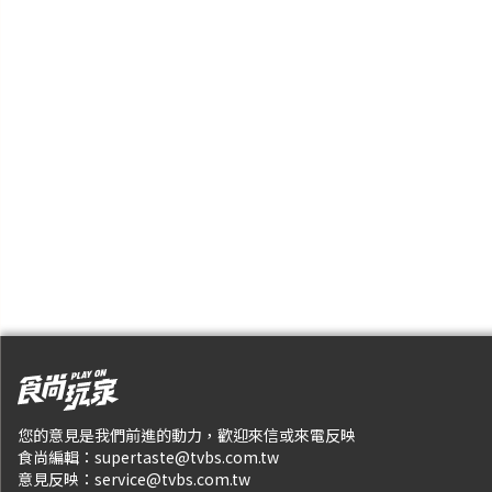
您的意見是我們前進的動力，歡迎來信或來電反映
食尚編輯：
supertaste@tvbs.com.tw
意見反映：
service@tvbs.com.tw