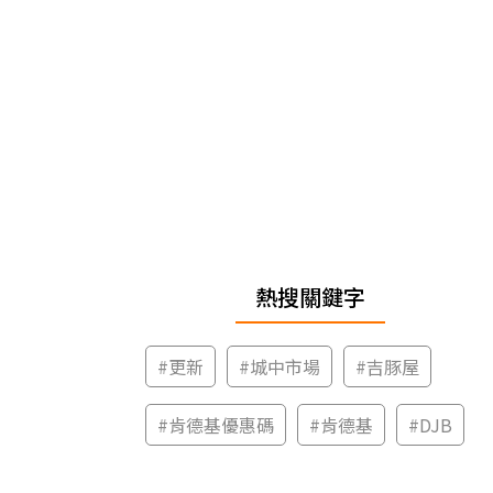
熱搜關鍵字
#
更新
#
城中市場
#
吉豚屋
#
肯德基優惠碼
#
肯德基
#
DJB