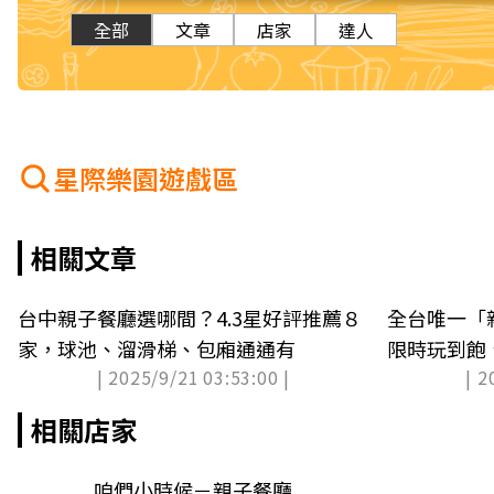
全部
文章
店家
達人
星際樂園遊戲區
相關文章
台中親子餐廳選哪間？4.3星好評推薦８
全台唯一「
家，球池、溜滑梯、包廂通通有
限時玩到飽
| 2025/9/21 03:53:00 |
| 2
衝
相關店家
咱們小時候－親子餐廳