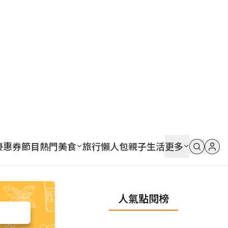
優惠券
節目
熱門
美食
旅行
懶人包
親子
生活
更多
人氣點閱榜