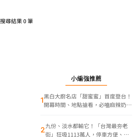
搜尋結果
0
筆
小編強推薦
黑白大廚名店「甜蜜蜜」首度登台！
1
開幕時間、地點搶看，必嗑麻辣奶油
蝦
九份、淡水都輸它！「台灣最夯老
2
街」狂吸1113萬人，停車方便、特