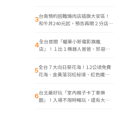
色美食多
台南預約困難燒肉店插旗大安區！
3
和牛丼240元起，預告再開２分店、
地點曝光
全台首間「蠟筆小新電影旗艦
4
店」！１比１機器人爸爸、邪惡正
男，百款周邊買翻
全台７大向日葵花海！1.2公頃免費
5
花海、金黃落羽松秘境、紅色鐵橋
同框
台北最好玩「室內親子卡丁車樂
6
園」！入場不限時暢玩，還有大螢
幕Switch遊戲區