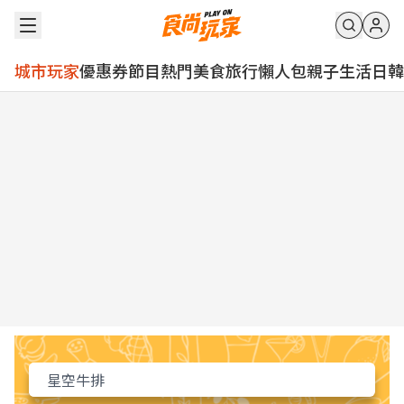
城市玩家
優惠券
節目
熱門
美食
旅行
懶人包
親子
生活
日韓