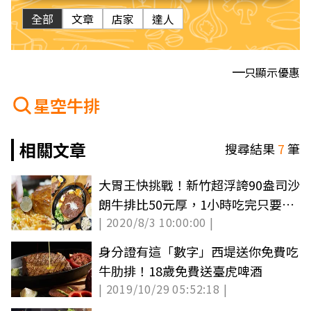
全部
文章
店家
達人
只顯示優惠
星空牛排
相關文章
搜尋結果
7
筆
大胃王快挑戰！新竹超浮誇90盎司沙
朗牛排比50元厚，1小時吃完只要1
| 2020/8/3 10:00:00 |
元
身分證有這「數字」西堤送你免費吃
牛肋排！18歲免費送臺虎啤酒
| 2019/10/29 05:52:18 |