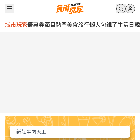
城市玩家
優惠券
節目
熱門
美食
旅行
懶人包
親子
生活
日韓