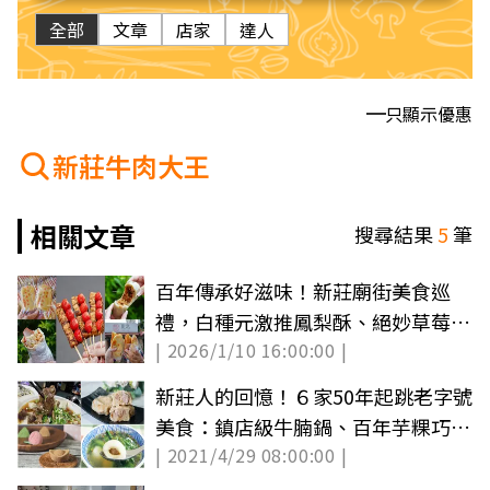
全部
文章
店家
達人
只顯示優惠
新莊牛肉大王
相關文章
搜尋結果
5
筆
百年傳承好滋味！新莊廟街美食巡
禮，白種元激推鳳梨酥、絕妙草莓臭
| 2026/1/10 16:00:00 |
豆腐都在這
新莊人的回憶！６家50年起跳老字號
美食：鎮店級牛腩鍋、百年芋粿巧、
| 2021/4/29 08:00:00 |
水蒸元寶綠豆糕