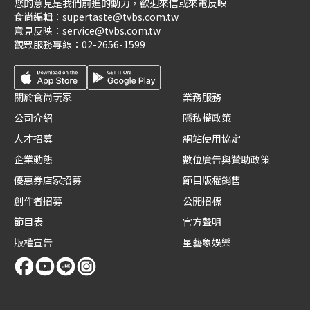
您的意見是我們前進的動力，歡迎來信或來電反映
食尚編輯：
supertaste@tvbs.com.tw
意見反映：
service@tvbs.com.tw
觀眾服務專線：
02-2656-1599
關於食尚玩家
業務服務
公司介紹
隱私權政策
人才招募
網站使用協定
企業動態
數位廣告與贊助政策
優惠券店家招募
節目版權銷售
創作者招募
公開招標
節目表
官方聲明
版權宣告
星藝象娛樂