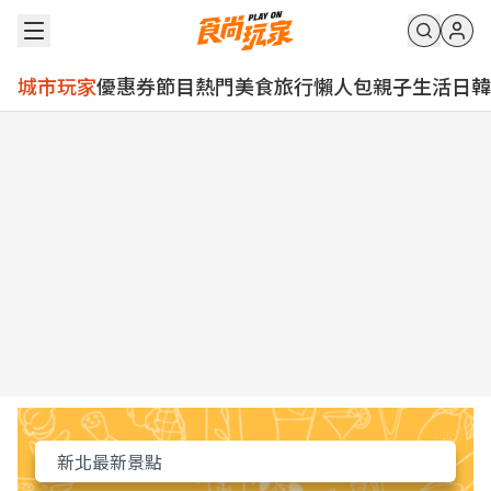
城市玩家
優惠券
節目
熱門
美食
旅行
懶人包
親子
生活
日韓